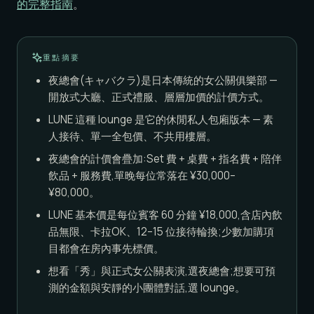
的完整指南
。
重點摘要
夜總會(キャバクラ)是日本傳統的女公關俱樂部 —
開放式大廳、正式禮服、層層加價的計價方式。
LUNE 這種 lounge 是它的休閒私人包廂版本 — 素
人接待、單一全包價、不共用樓層。
夜總會的計價會疊加:Set 費 + 桌費 + 指名費 + 陪伴
飲品 + 服務費,單晚每位常落在 ¥30,000–
¥80,000。
LUNE 基本價是每位賓客 60 分鐘 ¥18,000,含店內飲
品無限、卡拉OK、12–15 位接待輪換;少數加購項
目都會在房內事先標價。
想看「秀」與正式女公關表演,選夜總會;想要可預
測的金額與安靜的小團體對話,選 lounge。