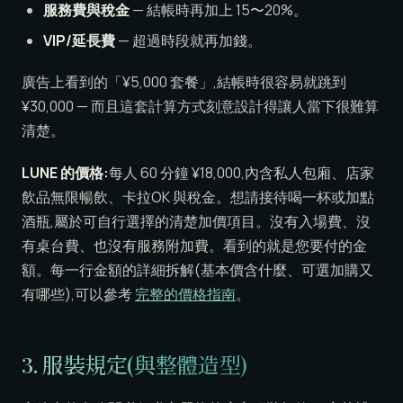
服務費與稅金
— 結帳時再加上 15〜20%。
VIP/延長費
— 超過時段就再加錢。
廣告上看到的「¥5,000 套餐」,結帳時很容易就跳到
¥30,000 — 而且這套計算方式刻意設計得讓人當下很難算
清楚。
LUNE 的價格:
每人 60 分鐘 ¥18,000,內含私人包廂、店家
飲品無限暢飲、卡拉OK 與稅金。想請接待喝一杯或加點
酒瓶,屬於可自行選擇的清楚加價項目。沒有入場費、沒
有桌台費、也沒有服務附加費。看到的就是您要付的金
額。每一行金額的詳細拆解(基本價含什麼、可選加購又
有哪些),可以參考
完整的價格指南
。
3.
服裝規定
(與整體造型)