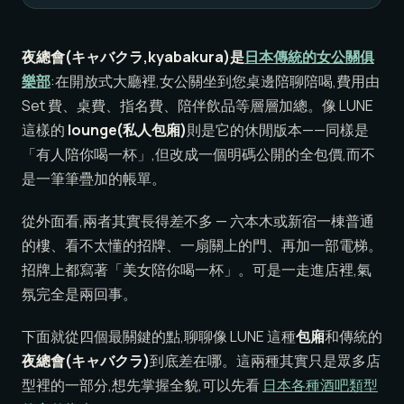
夜總會(キャバクラ,kyabakura)是
日本傳統的女公關俱
樂部
:在開放式大廳裡,女公關坐到您桌邊陪聊陪喝,費用由
Set 費、桌費、指名費、陪伴飲品等層層加總。像 LUNE
這樣的
lounge(私人包廂)
則是它的休閒版本——同樣是
「有人陪你喝一杯」,但改成一個明碼公開的全包價,而不
是一筆筆疊加的帳單。
從外面看,兩者其實長得差不多 — 六本木或新宿一棟普通
的樓、看不太懂的招牌、一扇關上的門、再加一部電梯。
招牌上都寫著「美女陪你喝一杯」。可是一走進店裡,氣
氛完全是兩回事。
下面就從四個最關鍵的點,聊聊像 LUNE 這種
包廂
和傳統的
夜總會(キャバクラ)
到底差在哪。這兩種其實只是眾多店
型裡的一部分,想先掌握全貌,可以先看
日本各種酒吧類型