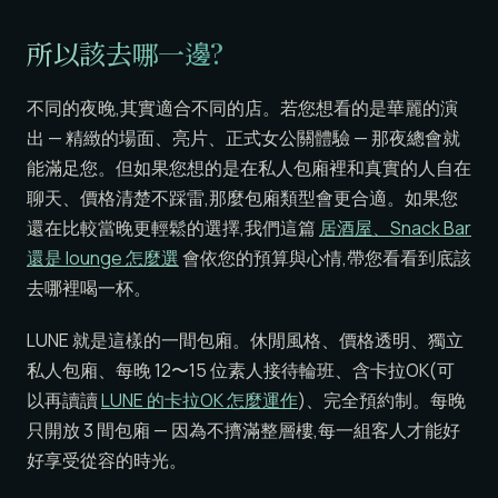
所以該去哪一邊?
不同的夜晚,其實適合不同的店。若您想看的是華麗的演
出 — 精緻的場面、亮片、正式女公關體驗 — 那夜總會就
能滿足您。但如果您想的是在私人包廂裡和真實的人自在
聊天、價格清楚不踩雷,那麼包廂類型會更合適。如果您
還在比較當晚更輕鬆的選擇,我們這篇
居酒屋、Snack Bar
還是 lounge 怎麼選
會依您的預算與心情,帶您看看到底該
去哪裡喝一杯。
LUNE 就是這樣的一間包廂。休閒風格、價格透明、獨立
私人包廂、每晚 12〜15 位素人接待輪班、含卡拉OK(可
以再讀讀
LUNE 的卡拉OK 怎麼運作
)、完全預約制。每晚
只開放 3 間包廂 — 因為不擠滿整層樓,每一組客人才能好
好享受從容的時光。