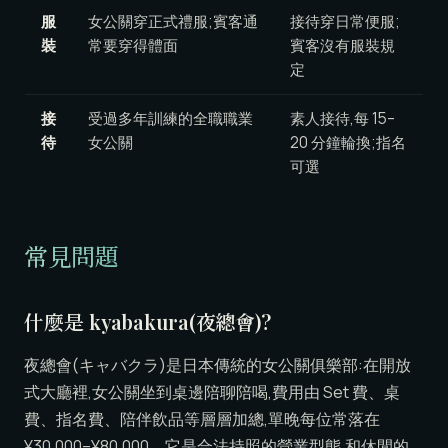
服
女公關穿正式禮服;賓客通
接待穿日常便服;
裝
常要穿得體面
賓客沒有服裝規
定
接
受過多年訓練的全職職業
素人接待,每 15–
待
女公關
20 分鐘輪換;指名
可選
常見問題
什麼是 kyabakura(夜總會)?
夜總會(キャバクラ)是日本傳統的女公關俱樂部:在開放
式大廳裡,女公關坐到桌邊陪聊陪喝,費用由 Set 費、桌
費、指名費、陪伴飲品等層層加總,單晚每位常落在
¥30,000–¥80,000。它是合法持照的營業型態,和休閒的