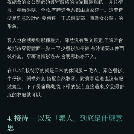
夜總會的女公關必須遵守嚴格的店家服裝規範 — 亮片禮
服、精緻盤髮、全妝,有時連色系都由店家統一。這套造
型是刻意設計的,要傳達「正式俱樂部、職業女公關」的
形象。
客人也會感受到那種壓力。雖然沒有明文規定,但通常會
被期待穿得體面一點 — 至少襯衫加長褲,有時還要加件西
裝外套。穿著連帽衫過去,會明顯格格不入。
在 LUNE,接待穿的就是日常的休閒服 — 毛衣、素色襯衫、
牛仔褲、開襟外套,搭配自然妝容。對賓客這邊也沒有服
裝規定。下了長途飛機,從下榻的飯店直接過來,穿您最舒
服的衣服就可以。
4. 接待 — 以及「素人」到底是什麼意
思