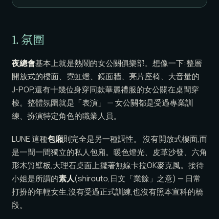
1. 氛圍
夜總會
基本上就是熱鬧的女公關俱樂部。想像一下:整層
開放式的樓面、霓虹燈、鏡面牆、亮片座椅、大音量的
J-POP,還有十幾位身穿同款華麗禮服的女公關在桌間穿
梭。整體氛圍就是「表演」 — 女公關都是受過專業訓
練、扮演特定角色的職業人員。
LUNE 這種
包廂
則完全是另一種調性。 沒有開放式樓面,而
是一間一間獨立的私人包廂。暖色燈光、皮革沙發、六角
形木質壁板,大理石桌面上擺著無線卡拉OK麥克風。接待
小姐是所謂的
素人
(shirouto,日文「業餘」之意) — 日常
打扮的年輕女生,沒有受過正式訓練,也沒有照本宣科的橋
段。