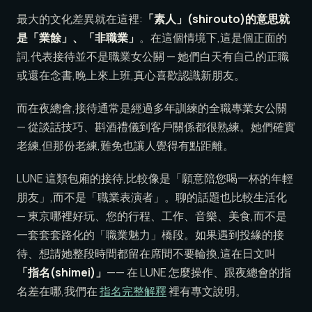
最大的文化差異就在這裡:
「素人」(shirouto)的意思就
是「業餘」、「非職業」
。在這個情境下,這是個正面的
詞,代表接待並不是職業女公關 — 她們白天有自己的正職
或還在念書,晚上來上班,真心喜歡認識新朋友。
而在夜總會,接待通常是經過多年訓練的全職專業女公關
— 從談話技巧、斟酒禮儀到客戶關係都很熟練。她們確實
老練,但那份老練,難免也讓人覺得有點距離。
LUNE 這類包廂的接待,比較像是「願意陪您喝一杯的年輕
朋友」,而不是「職業表演者」。聊的話題也比較生活化
— 東京哪裡好玩、您的行程、工作、音樂、美食,而不是
一套套套路化的「職業魅力」橋段。如果遇到投緣的接
待、想請她整段時間都留在席間不要輪換,這在日文叫
「指名(shimei)」
—— 在 LUNE 怎麼操作、跟夜總會的指
名差在哪,我們在
指名完整解釋
裡有專文說明。