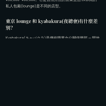
私人包廂(lounge)是不同的店型。
東京 lounge 和 kyabakura(夜總會)有什麼差
別?
Kyabakura(キャバクラ)是傳統職業女公關俱樂部 — 開放
式大廳、亮片禮服、層層加價的費用結構。LUNE 這種六
本木 lounge 是其輕鬆休閒版本 — 私人包廂取代大廳,素人
接待穿日常服裝,暖色燈光,單一全包價格。
東京 lounge 和 kyabakura 價格差多少?
Kyabakura 的計價是套娃式:基本套餐(每小時 ¥5,000〜
¥10,000)+ 桌台費 + 客人與女公關各自的飲品費(每杯
¥1,500〜¥3,000)+ 指名費 + 結帳時再加 15〜20% 服務
費。LUNE 是每位 60 分鐘 ¥18,000 單一全包價,含私人包