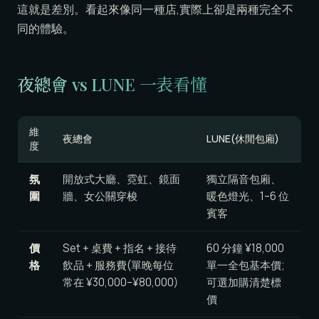
這就是差別。看起來像同一種店,實際上卻是兩種完全不
同的體驗。
夜總會 vs LUNE 一表看懂
維
夜總會
LUNE(休閒包廂)
度
氛
開放式大廳、霓虹、鏡面
獨立隔音包廂、
圍
牆、女公關穿梭
暖色燈光、1–6 位
賓客
價
Set + 桌費 + 指名 + 接待
60 分鐘 ¥18,000
格
飲品 + 服務費(單晚每位
單一全包基本價;
常在 ¥30,000–¥80,000)
可選加購清楚標
價