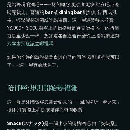
是站著喝的酒吧——一樣的概念,更便宜更快,站在吧台邊
喝完就走。普通的
bar
或
dining bar
則如其名:西式風
格、輕鬆喝杯調酒或吃點東西。這一層通常每人花費
¥3,000〜6,000,菜單上的價格就是真實價格,唯一的禮節
就是至少點一杯。想知道各自適合什麼晚上,看我們這篇
六本木到底該去哪裡喝
。
如果你今晚的重點是美食與自己的同伴,看到這裡就可以
了——這一層真的就夠了。
陪伴層:規則開始變複雜
這一群是外國賓客最常會錯意的——因為場所「看起來」
很休閒,實際上卻是按陪伴與時間收費。
Snack(スナック)
是一間小小的街坊酒吧,由「媽媽桑」