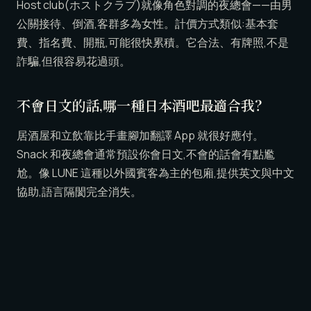
Host club(ホストクラブ)就像角色對調的夜總會——由男
公關接待、倒酒,客群多為女性。計價方式類似:基本套
費、指名費、開瓶,可能很快累積。它合法、有牌照,不是
詐騙,但很容易花過頭。
不會日文的話,哪一種日本酒吧最適合我?
居酒屋和立飲靠比手畫腳加翻譯 App 就很好應付。
Snack 和夜總會通常預設你會日文,不會的話會有點尷
尬。像 LUNE 這種以外國賓客為主的包廂,提供英文與中文
協助,語言隔閡完全消失。
日本的酒吧大概多少錢?
大致上:居酒屋與立飲每人約 ¥3,000〜6,000;snack 會加
收入座費;夜總會與 host club 落差很大,因為帳單會隨時
間與加購而長大。像 LUNE 這樣的包廂則固定在 60 分鐘