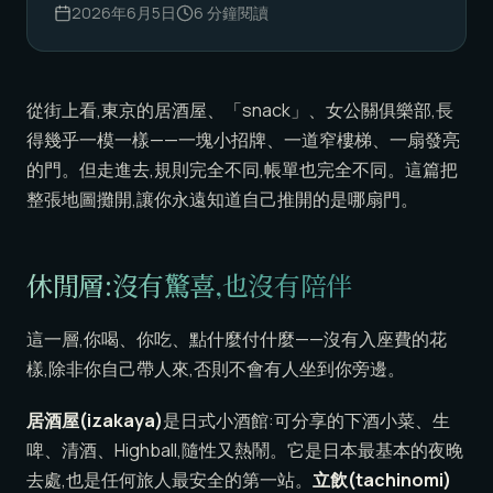
2026年6月5日
6
分鐘閱讀
從街上看,東京的居酒屋、「snack」、女公關俱樂部,長
得幾乎一模一樣——一塊小招牌、一道窄樓梯、一扇發亮
的門。但走進去,規則完全不同,帳單也完全不同。這篇把
整張地圖攤開,讓你永遠知道自己推開的是哪扇門。
休閒層:沒有驚喜,也沒有陪伴
這一層,你喝、你吃、點什麼付什麼——沒有入座費的花
樣,除非你自己帶人來,否則不會有人坐到你旁邊。
居酒屋(izakaya)
是日式小酒館:可分享的下酒小菜、生
啤、清酒、Highball,隨性又熱鬧。它是日本最基本的夜晚
去處,也是任何旅人最安全的第一站。
立飲(tachinomi)