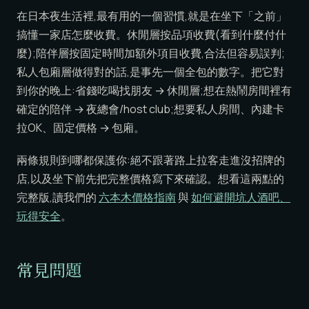
在日本夜生活裡,最有用的一個習慣,就是在坐下「之前」
搞懂一家店怎麼收費。休閒層按品項收費(看到什麼付什
麼);陪伴層按固定時間加額外項目收費,合法但容易誤判;
私人包廂層做得對的話,是事先一個全包的數字。把它對
到你的晚上:省錢吃喝找朋友 → 休閒層;想在熱鬧房間裡有
確定的陪伴 → 夜總會/host club;想要私人房間、內建卡
拉OK、固定價格 → 包廂。
兩條規則到哪都保護你:絕不跟著路上拉客走進沒招牌的
店,以及坐下前先把完整價格寫下來確認。想看這兩點的
完整版,讀我們的
六本木價格指南
與
如何避開坑人酒吧、
玩得安全
。
常見問題