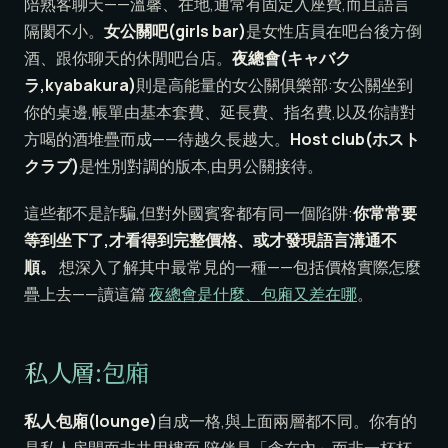
陪熟客聊天——溫馨、在地,通常有固定入座費,而且語言
隔閡不小。
女公關吧(girls bar)
是女性店員在吧台後方倒
酒、跟你聊天的休閒吧台店。
夜總會(キャバク
ラ,kyabakura)
則是高能量的女公關俱樂部:女公關坐到
你的桌邊,帳單由基本套費、延長費、指名費,以及你請對
方喝的酒堆疊而成——待越久長越大。
Host club(ホスト
クラブ)
是性別對調的版本,由男公關接待。
這些都不是詐騙,但對外國賓客都有同一個陷阱:
你常常要
等到坐下了,才看得到完整價格、或才發現語言溝通不
順。
想深入了解其中最常見的一種——包括價格實際怎麼
疊上去——讀這篇
夜總會是什麼、包廂又差在哪
。
私人層:包廂
私人包廂(lounge)
自成一格,與上面兩層都不同。你有的