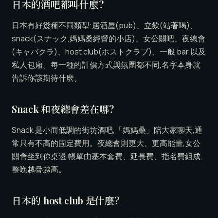
日本的酒吧都叫什麼?
日本有好幾種不同類型:居酒屋(pub)、立飲(站著喝)、
snack(スナック,媽媽桑經營的小店)、女公關吧、夜總會
(キャバクラ)、host club(ホストクラブ)、一般 bar,以及
私人包廂。每一種的計價方式與氛圍都不同,名字本身就
告訴你該期待什麼。
Snack 和夜總會差在哪?
Snack 是小而低調的街坊酒吧,「媽媽桑」陪大家聊天,通
常只有不高的固定費用。夜總會則更大、更高能量,女公
關會坐到你桌邊,帳單由基本套費、延長費、指名費組成,
整晚越疊越高。
日本的 host club 是什麼?