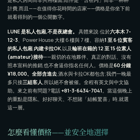
是私人房間而非共用樓面,陪伴是「含在內」而非一杯杯
計費,而且——在值得你花時間的店家——價格是你坐下前
就看得到的一個公開數字。
LUNE 是私人包廂,不是夜總會。
具體來說:位於
六本木 7-
12-3
、Power House 大樓 6 樓與 7 樓、容納
1 至 6 位賓客
的私人包廂
,
內建卡拉OK
,以及
輪班在籍的 12 至 15 位素人
(amateur)接待
——親切的在地夥伴、真正的對話、沒有
照本宣科的推銷,也不會逼你指名任何人。價格是
60 分鐘
¥18,000、全部含進去
,酒水與卡拉OK都包含;我們一晚最
多只接
三組客人
,所以絕不會被催。全程有英文與中文協
助。來之前有問題?電話
+81-3-6434-7041
。當這個晚上
的重點是隱私、好好聊天、不想賭「結帳驚喜」時,就選
這一層。
怎麼看懂價格——並安全地選擇