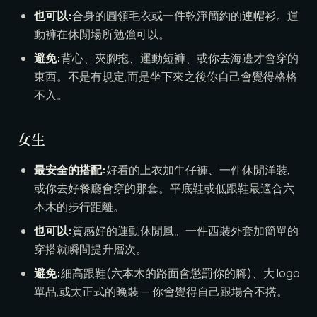
也可以:
合身的圓領毛衣或一件乾淨簡約的連帽衫。運
動褲在休閒場所勉強可以。
避免:
背心、夾腳拖、運動短褲、或你去海邊才會穿的
東西。不是有規定,而是坐下來之後你自己會覺得格格
不入。
女生
最安全的搭配:
好看的上衣加牛仔褲、一件休閒洋裝,
或你去好餐廳會穿的那套。平底鞋或低跟鞋最適合六
本木的步行距離。
也可以:
質感好的運動休閒風。一件西裝外套加簡單的
穿搭就瞬間提升層次。
避免:
細高跟鞋(六本木的路面會懲罰你的腳)、大 logo
單品,或太正式的晚裝 — 你會覺得自己跟場合不搭。