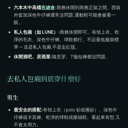
六本木中高檔
夜總會
:
商務休閒到商務正裝之間。西裝
外套加深色牛仔褲通常沒問題;運動鞋可能會被看一
眼。
私人包廂（如 LUNE）:
商務休閒即可。有領上衣、乾
淨的毛衣、深色牛仔褲、球鞋都行。不設最低服裝標
準 — 這是私人包廂,不是走紅毯。
休閒酒吧、居酒屋:
隨意穿。T恤短褲都沒問題。
去私人包廂到底穿什麼好
男生
最安全的搭配:
有領上衣（polo 衫或襯衫）、深色牛
仔褲或卡其褲、乾淨的球鞋或樂福鞋。看起來有型,又
不會太用力。