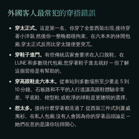
外國客人最常犯的穿搭錯誤
穿太正式。
這是第一名。你穿了全套西裝出現,接待穿
著小洋裝,然後你一整晚都很拘束。在六本木的休閒包
廂,穿太正式反而比穿太隨便更突兀。
穿鞋子進門。
有些傳統店家會要求在入口脫鞋。在
LUNE 和多數現代包廂,您穿著鞋子進去就好 — 但了解
這個習俗是有幫助的。
穿高跟鞋走六本木。
從車站到多數場所至少要走 5 到
10 分鐘。石板路和不平的人行道讓高跟鞋體驗非常
差。平底鞋、楔型鞋,或乾淨的球鞋是更聰明的選擇。
想太多。
接待什麼穿著都見過了,從西裝三件式到夏威
夷衫。在私人包廂,沒有人會因為你的穿著品頭論足 —
她們在意的是讓你玩得開心。