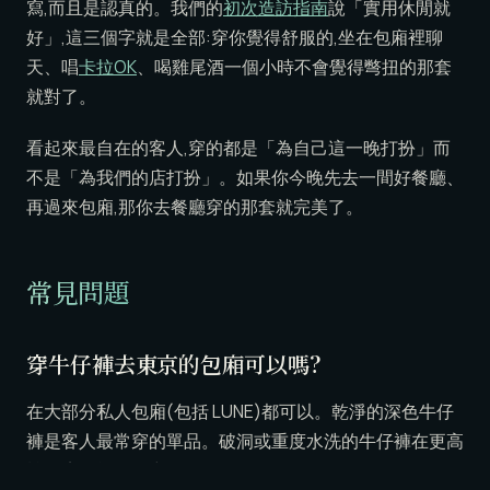
寫,而且是認真的。我們的
初次造訪指南
說「實用休閒就
好」,這三個字就是全部:穿你覺得舒服的,坐在包廂裡聊
天、唱
卡拉OK
、喝雞尾酒一個小時不會覺得彆扭的那套
就對了。
看起來最自在的客人,穿的都是「為自己這一晚打扮」而
不是「為我們的店打扮」。如果你今晚先去一間好餐廳、
再過來包廂,那你去餐廳穿的那套就完美了。
常見問題
穿牛仔褲去東京的包廂可以嗎?
在大部分私人包廂(包括 LUNE)都可以。乾淨的深色牛仔
褲是客人最常穿的單品。破洞或重度水洗的牛仔褲在更高
檔的店可能稍嫌突兀。