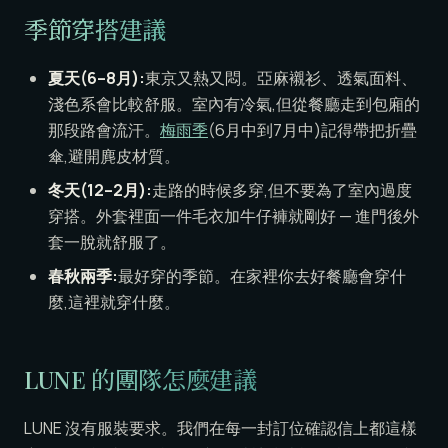
季節穿搭建議
夏天(6–8月):
東京又熱又悶。亞麻襯衫、透氣面料、
淺色系會比較舒服。室內有冷氣,但從餐廳走到包廂的
那段路會流汗。
梅雨季
(6月中到7月中)記得帶把折疊
傘,避開麂皮材質。
冬天(12–2月):
走路的時候多穿,但不要為了室內過度
穿搭。外套裡面一件毛衣加牛仔褲就剛好 — 進門後外
套一脫就舒服了。
春秋兩季:
最好穿的季節。在家裡你去好餐廳會穿什
麼,這裡就穿什麼。
LUNE 的團隊怎麼建議
LUNE 沒有服裝要求。我們在每一封訂位確認信上都這樣