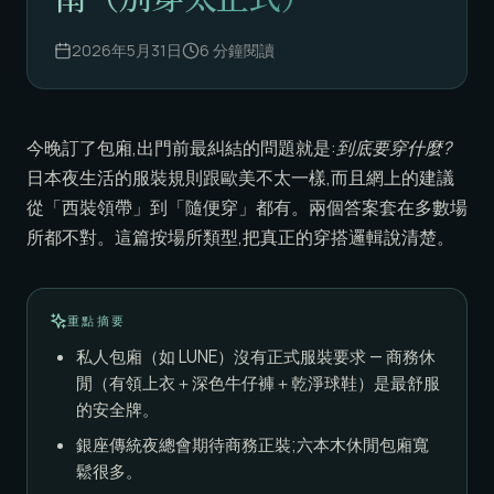
2026年5月31日
6
分鐘閱讀
今晚訂了包廂,出門前最糾結的問題就是:
到底要穿什麼?
日本夜生活的服裝規則跟歐美不太一樣,而且網上的建議
從「西裝領帶」到「隨便穿」都有。兩個答案套在多數場
所都不對。這篇按場所類型,把真正的穿搭邏輯說清楚。
重點摘要
私人包廂（如 LUNE）沒有正式服裝要求 — 商務休
閒（有領上衣＋深色牛仔褲＋乾淨球鞋）是最舒服
的安全牌。
銀座傳統夜總會期待商務正裝;六本木休閒包廂寬
鬆很多。