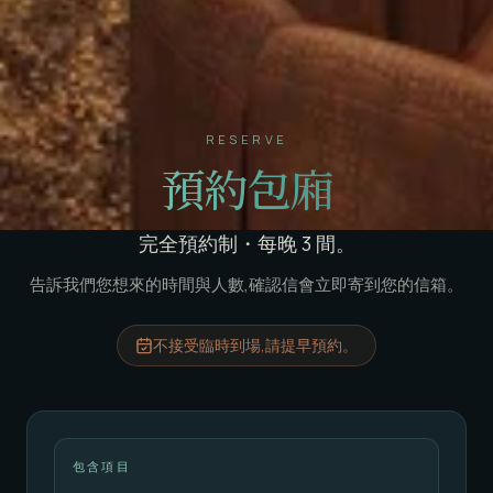
RESERVE
預約包廂
完全預約制・每晚 3 間。
告訴我們您想來的時間與人數,確認信會立即寄到您的信箱。
不接受臨時到場,請提早預約。
包含項目