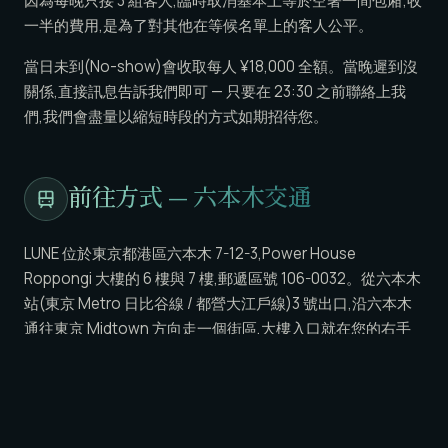
因為每晚只接 3 組客人,臨時取消基本上等於空著一間包廂;收
一半的費用,是為了對其他在等候名單上的客人公平。
當日未到(No-show)會收取每人 ¥18,000 全額。當晚遲到沒
關係,直接訊息告訴我們即可 — 只要在 23:30 之前聯絡上我
們,我們會盡量以縮短時段的方式如期招待您。
前往方式 — 六本木交通
LUNE 位於東京都港區六本木 7-12-3,Power House
Roppongi 大樓的 6 樓與 7 樓,郵遞區號 106-0032。從六本木
站(東京 Metro 日比谷線 / 都營大江戶線)3 號出口,沿六本木
通往東京 Midtown 方向走一個街區,大樓入口就在您的右手
邊,徒步約 2 分鐘即可抵達。
從六本木一丁目站(東京 Metro 南北線),穿過 ARK Hills 約 6 分
鐘步行即達。從麻布十番站(南北線/大江戶線)上坡步行約 8
分鐘。從新宿區的飯店(例如 Park Hyatt Tokyo)搭計程