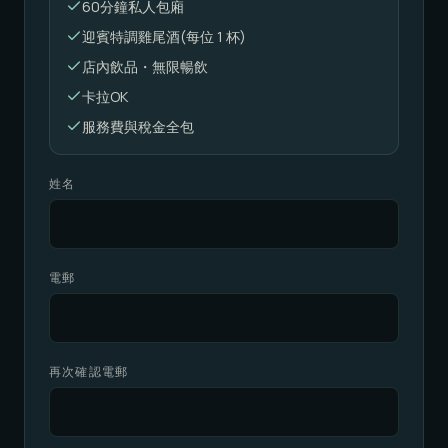
60分鐘私人包廂
迎賓特調雞尾酒(每位 1 杯)
店內飲品・無限暢飲
卡拉OK
服務費與稅金全包
姓名
電郵
再次確認電郵