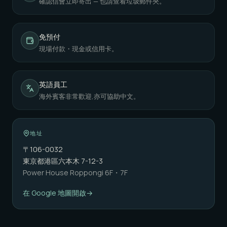
確認信會立即寄出 — 也請查看垃圾郵件夾。
免預付
現場付款・現金或信用卡。
英語員工
海外賓客非常歡迎,亦可協助中文。
地址
〒106-0032
東京都港區六本木 7-12-3
Power House Roppongi 6F・7F
在 Google 地圖開啟
→