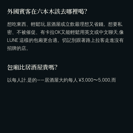
外國賓客在六本木該去哪裡喝?
想吃東西、輕鬆玩,居酒屋或立飲最理想又省錢。想要私
密、不被催促、有卡拉OK又能輕鬆用英文或中文聊天,像
LUNE 這樣的包廂更合適。切記別跟著路上拉客走進沒有
招牌的店。
包廂比居酒屋貴嗎?
以每人計,是的——居酒屋大約每人 ¥3,000〜5,000,而
LUNE 是 60 分鐘 ¥18,000、全部含進去。但你付的是不同
的東西:私人包廂、含酒水與卡拉OK、接待陪伴,以及一個
固定、透明、結帳不會有驚喜的價格。
不會日文能去日本的包廂嗎?