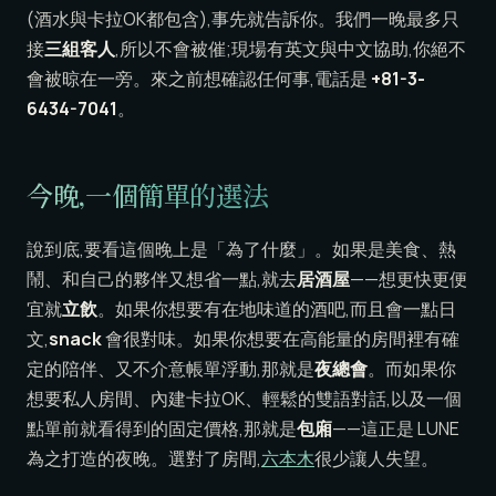
(酒水與卡拉OK都包含),事先就告訴你。我們一晚最多只
接
三組客人
,所以不會被催;現場有英文與中文協助,你絕不
會被晾在一旁。來之前想確認任何事,電話是
+81-3-
6434-7041
。
今晚,一個簡單的選法
說到底,要看這個晚上是「為了什麼」。如果是美食、熱
鬧、和自己的夥伴又想省一點,就去
居酒屋
——想更快更便
宜就
立飲
。如果你想要有在地味道的酒吧,而且會一點日
文,
snack
會很對味。如果你想要在高能量的房間裡有確
定的陪伴、又不介意帳單浮動,那就是
夜總會
。而如果你
想要私人房間、內建卡拉OK、輕鬆的雙語對話,以及一個
點單前就看得到的固定價格,那就是
包廂
——這正是 LUNE
為之打造的夜晚。選對了房間,
六本木
很少讓人失望。