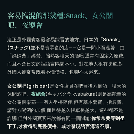
容易搞混的那幾種:Snack、女公關
吧、夜總會
這正是外國賓客最容易踩雷的地方。日本的
「Snack」
(スナック)
並不是賣零食的店——它是一間小而溫馨、由
「媽媽桑」經營、陪熟客聊天的酒吧,通常有固定入座費,
而且不會日文的話語言隔閡不小。對在地人很有味道,對
外國人卻常常既看不懂價格、也聊不太起來。
女公關吧(girls bar)
是女性店員在吧台後方倒酒、聊天的
休閒酒吧。
夜總會
(キャバクラ,kyabakura)則是高能量的
女公關俱樂部——有人坐檯陪伴,但有基本套費、指名費、
請對方喝酒的加價,而且待越久帳單長越大。這些都不是
詐騙,但對外國賓客來說都有同一個問題:
你常常要等到坐
下了,才看得到完整價格、或才發現語言溝通不順。