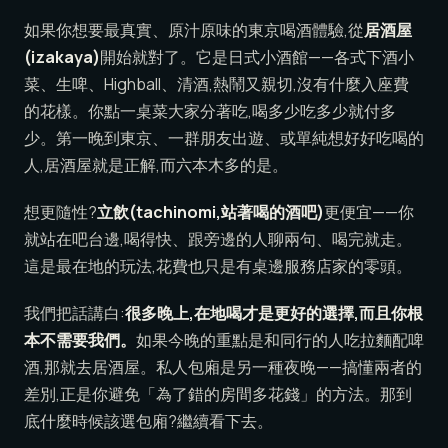
如果你想要最真實、原汁原味的東京喝酒體驗,從
居酒屋
(izakaya)
開始就對了。它是日式小酒館——各式下酒小
菜、生啤、Highball、清酒,熱鬧又親切,沒有什麼入座費
的花樣。你點一桌菜大家分著吃,喝多少吃多少就付多
少。第一晚到東京、一群朋友出遊、或單純想好好吃喝的
人,居酒屋就是正解,而六本木多的是。
想更隨性?
立飲(tachinomi,站著喝的酒吧)
更便宜——你
就站在吧台邊,喝得快、跟旁邊的人聊兩句、喝完就走。
這是最在地的玩法,花費也只是有桌邊服務店家的零頭。
我們把話講白:
很多晚上,在地喝才是更好的選擇,而且你根
本不需要我們。
如果今晚的重點是和同行的人吃拉麵配啤
酒,那就去居酒屋。私人包廂是另一種夜晚——搞懂兩者的
差別,正是你避免「為了錯的房間多花錢」的方法。那到
底什麼時候該選包廂?繼續看下去。