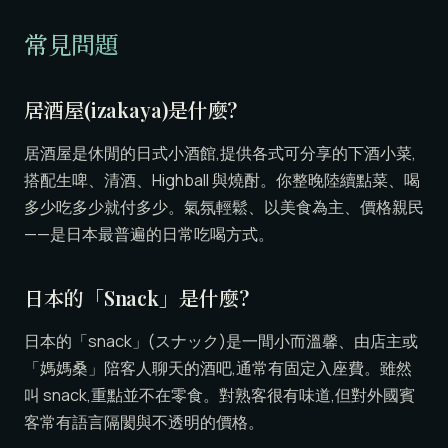
常見問題
居酒屋(izakaya)是什麼?
居酒屋是休閒的日式小酒館,提供各式可分享的下酒小菜,
搭配生啤、清酒、Highball 與燒酎。你整晚陸續點菜、喝
多少吃多少就付多少。氣氛輕鬆、以美食為主、價格親民
——是日本最普遍的日常吃喝方式。
日本的「Snack」是什麼?
日本的「snack」(スナック)是一間小而溫馨、由店主或
「媽媽桑」陪客人聊天的酒吧,通常有固定入座費。雖然
叫 snack,重點並不在零食。對熟客很有味道,但對外國賓
客常有語言隔閡與不透明的價格。