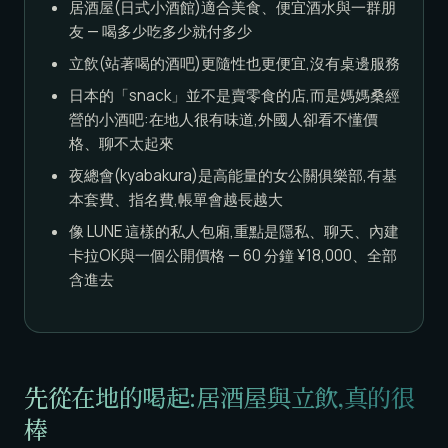
居酒屋(日式小酒館)適合美食、便宜酒水與一群朋
友 — 喝多少吃多少就付多少
立飲(站著喝的酒吧)更隨性也更便宜,沒有桌邊服務
日本的「snack」並不是賣零食的店,而是媽媽桑經
營的小酒吧:在地人很有味道,外國人卻看不懂價
格、聊不太起來
夜總會(kyabakura)是高能量的女公關俱樂部,有基
本套費、指名費,帳單會越長越大
像 LUNE 這樣的私人包廂,重點是隱私、聊天、內建
卡拉OK與一個公開價格 — 60 分鐘 ¥18,000、全部
含進去
先從在地的喝起:居酒屋與立飲,真的很
棒