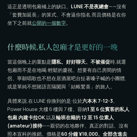
這正是透明包廂補上的缺口。
LUNE 不是夜總會
——沒有
「套費加延長」的算式、不會逼你指名,而且價格是在你
坐下之前就
公開的一個數字
。
什麼時候,私人包廂才是更好的一晚
當這個晚上的重點是
隱私、好好聊天、不被催促
時,就選
包廂而不是在地喝:輕鬆的慶祝、想要有自己房間的情
侶、寧願唱歌也不想在居酒屋吧台扯著嗓子喊的小團體,
或是單純不想賭語言隔閡與「結帳驚喜」的旅人。
具體來說,在 LUNE 你換到的是:位於
六本木 7-12-3
、
Power House 大樓 6 樓與 7 樓、容納
1 至 6 位賓客的私人
包廂
,
內建卡拉OK
,以及
輪班在籍的 12 至 15 位素人
(amateur)接待
——親切的在地夥伴、真正的對話、沒有
照本宣科的推銷。價格是
60 分鐘 ¥18,000、全部含進去