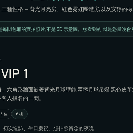
,三種性格 — 背光月亮房、紅色霓虹團體房,以及安靜的
是每間包廂的實拍照片,不是 3D 示意圖。您看到的,就是您當晚
3
 VIP 1
房。六角形牆面嵌著背光月球壁飾,兩盞月球吊燈,黑色皮
多客人指名的一間。
5 位
6 樓
—
初次造訪、生日慶祝、想拍照留念的夜晚