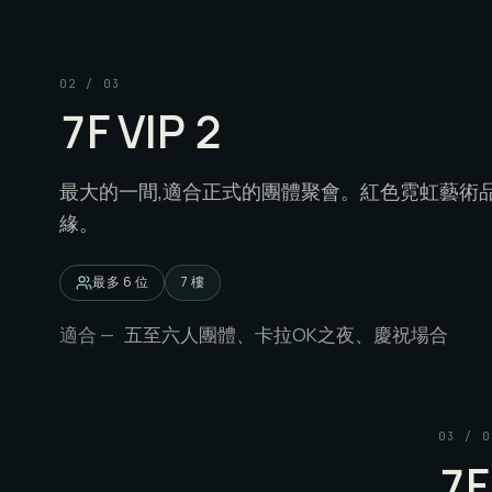
02
/
03
7F VIP 2
最大的一間,適合正式的團體聚會。紅色霓虹藝術
緣。
最多 6 位
7 樓
適合 —
五至六人團體、卡拉OK之夜、慶祝場合
03
/
0
7F