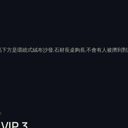
品下方是環繞式絨布沙發,石材長桌夠長,不會有人被擠到對
3
 VIP 3