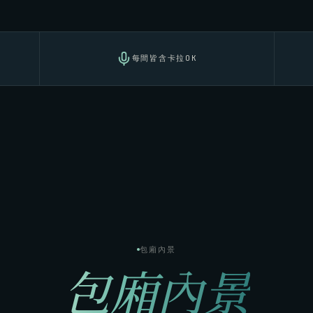
每間皆含卡拉OK
包廂內景
包廂內景