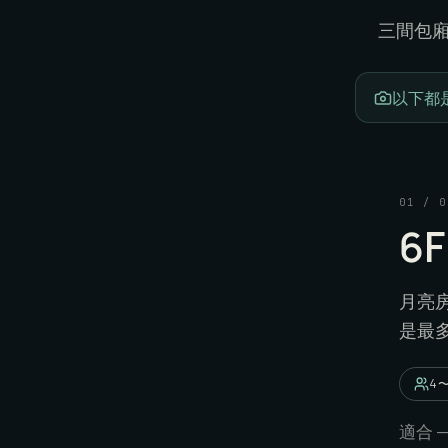
三間包廂
以下都
01
/
0
6F
月亮
是最
4〜
適合 