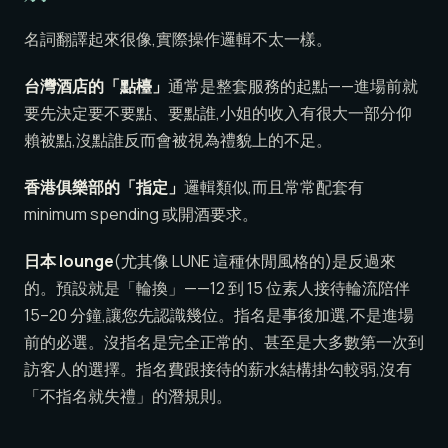
名詞翻譯起來很像,實際操作邏輯不太一樣。
台灣酒店的「點檯」
通常是整套服務的起點——進場前就
要先決定要不要點、要點誰,小姐的收入有很大一部分仰
賴被點,沒點誰反而會被視為禮貌上的不足。
香港俱樂部的「指定」
邏輯類似,而且常常配套有
minimum spending 或開酒要求。
日本 lounge
(尤其像 LUNE 這種休閒風格的)是反過來
的。預設就是「輪換」——12 到 15 位素人接待輪流陪伴
15–20 分鐘,讓您先認識幾位。指名是事後加選,不是進場
前的必選。沒指名是完全正常的、甚至是大多數第一次到
訪客人的選擇。指名費跟接待的薪水結構掛勾較弱,沒有
「不指名就失禮」的潛規則。