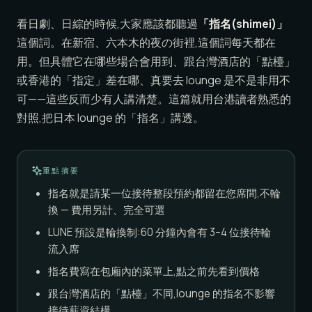
看日劇、日綜的時候,大家應該都聽過
「指名(shimei)」
這個詞。在新宿、六本木的夜の街裡,這個詞每天都在
用。但具體它在哪些場合會用到、跟台灣酒店的「點檯」
或香港的「指定」差在哪、真要去 lounge 是不是非用不
可——這些反而少有人講清楚。這篇就用台港讀者熟悉的
對照,把日本 lounge 的「指名」講透。
重點摘要
指名就是請某一位接待整段預約都留在您席間,不輪
換 — 費用另計、完全可選
LUNE 預設是輪換制:60 分鐘內會有 3–4 位接待輪
流入席
指名費寫在包廂內的菜單上,點之前先看到價格
跟台灣酒店的「點檯」不同,lounge 的指名不影響
接待薪資結構