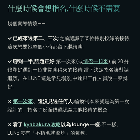
什麼時候會想指名,什麼時候不需要
幾個實際情境——
✓ 已經來過第二、三次
:之前認識了某位特別投緣的接待,
這次想要她整個小時都留下繼續聊。
✓ 聊到一半,話題正好
:第一次來(或
情侶一起來
),前 20 分
鐘剛好遇到一位非常聊得來的接待,當下決定指名讓對話
繼續。在 LUNE 這是常見場景,中途跟工作人員說一聲就
好。
✗
第一次來
、還沒見過任何人
:輪換制本來就是為第一次
設計的。指名了反而錯過認識其他接待的機會。
✗ 看了
kyabakura 攻略
以為 lounge 一樣
:不一樣。
LUNE 沒有「不指名就尷尬」的氣氛。