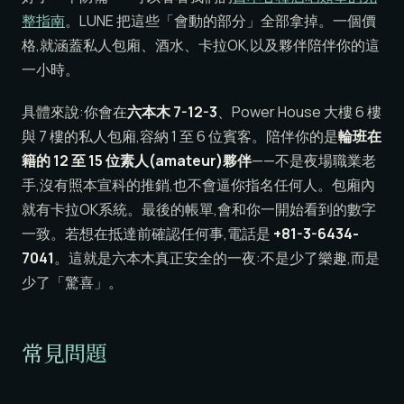
整指南
。LUNE 把這些「會動的部分」全部拿掉。一個價
格,就涵蓋私人包廂、酒水、卡拉OK,以及夥伴陪伴你的這
一小時。
具體來說:你會在
六本木 7-12-3
、Power House 大樓 6 樓
與 7 樓的私人包廂,容納 1 至 6 位賓客。陪伴你的是
輪班在
籍的 12 至 15 位素人(amateur)夥伴
——不是夜場職業老
手,沒有照本宣科的推銷,也不會逼你指名任何人。包廂內
就有卡拉OK系統。最後的帳單,會和你一開始看到的數字
一致。若想在抵達前確認任何事,電話是
+81-3-6434-
7041
。這就是六本木真正安全的一夜:不是少了樂趣,而是
少了「驚喜」。
常見問題