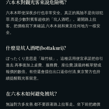
六本木對觀光客來說危險嗎?
六本木即使深夜步行也非常安全。真正的風險不是街頭犯
罪,而是少數對賓客超收的「坑人酒吧」。避開路上拉
客、把價格寫下來確認,六本木就和東京任何地方一樣安
全。
什麼是坑人酒吧(bottakuri)?
ぼったくり意思是「敲竹槓」。這種店用便宜承諾把你引
進去,再事後加上桌費、服務費、座位費,讓最終帳單變成
報價的數倍。有些還會擋住出口逼你付清,東京警方也持
續提醒觀光客留意。
在六本木如何避免被坑?
無論對方多友善,都不要跟著路上拉客走。坐下前把總價