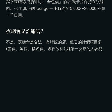
寫下來確認,選擇明示「全包價」的店,讓卡片保持在視線
內。記住:真正的 lounge 一小時約 ¥15,000〜20,000,不是
一千日圓。
夜總會是詐騙嗎?
不是。夜總會是合法、有牌照的店。但它的計價項目多
(套費、延長、指名費、夥伴飲料),對第一次來的人容易
突然膨脹。風險是「看不懂」,不是「詐騙」。像 LUNE 這
樣的全包 lounge,從一開始就消除了這份不安。
在六本木刷卡安全嗎?
在透明、有口碑的店,安全。刷卡風險集中在坑人酒吧,那
裡的機器有時會被重複刷。讓卡片保持在視線內,感應前
先確認螢幕金額,而且只在一開始就告知價格的店坐下。