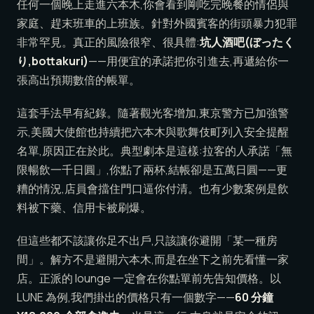
任何一個晚上走進六本木,你會看到剛吃完晚餐的情侶與
家庭、趕末班車的上班族。針對外國賓客的街頭暴力犯罪
非常罕見。真正的風險很窄、很具體:
坑人酒吧(ぼったく
り,bottakuri)
——用便宜的承諾把你引進去,再遞給你一
張高出預期數倍的帳單。
這套手法早有紀錄。隨著觀光客增加,東京警方已加強警
示,美國大使館也持續把六本木與歌舞伎町列入安全提醒
名單,原因正在於此。典型劇本是這樣:拉客的人承諾「無
限暢飲一千日圓」,你點了兩杯,結帳卻是五萬日圓——更
糟的情況,店員會擋住門口逼你付清。也有少數案例是飲
料被下藥、信用卡被刷爆。
但這些都不該讓你足不出戶,只該讓你避開「某一種房
間」。解方不是避開六本木,而是在坐下之前先看懂一家
店。正派的 lounge 一定會在你點單前先告知價格。以
LUNE 為例,我們掛出的價格只有一個數字——
60 分鐘