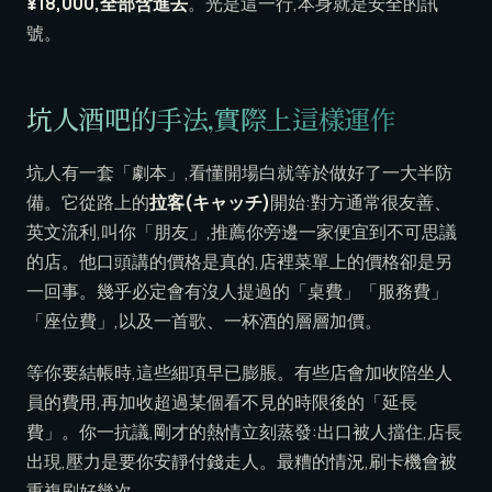
¥18,000,全部含進去
。光是這一行,本身就是安全的訊
號。
坑人酒吧的手法,實際上這樣運作
坑人有一套「劇本」,看懂開場白就等於做好了一大半防
備。它從路上的
拉客(キャッチ)
開始:對方通常很友善、
英文流利,叫你「朋友」,推薦你旁邊一家便宜到不可思議
的店。他口頭講的價格是真的,店裡菜單上的價格卻是另
一回事。幾乎必定會有沒人提過的「桌費」「服務費」
「座位費」,以及一首歌、一杯酒的層層加價。
等你要結帳時,這些細項早已膨脹。有些店會加收陪坐人
員的費用,再加收超過某個看不見的時限後的「延長
費」。你一抗議,剛才的熱情立刻蒸發:出口被人擋住,店長
出現,壓力是要你安靜付錢走人。最糟的情況,刷卡機會被
重複刷好幾次。