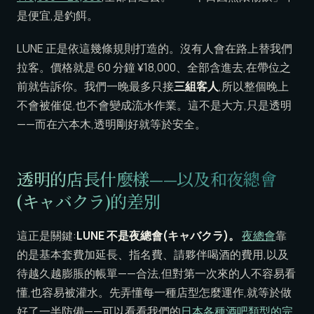
是便宜,是釣餌。
LUNE 正是依這幾條規則打造的。沒有人會在路上替我們
拉客。價格就是 60 分鐘 ¥18,000、全部含進去,在帶位之
前就告訴你。我們一晚最多只接
三組客人
,所以整個晚上
不會被催促,也不會變成流水作業。這不是大方,只是透明
——而在六本木,透明剛好就等於安全。
透明的店長什麼樣——以及和夜總會
(キャバクラ)的差別
這正是關鍵:
LUNE 不是夜總會(キャバクラ)。
夜總會
靠
的是基本套費加延長、指名費、請夥伴喝酒的費用,以及
待越久越膨脹的帳單——合法,但對第一次來的人不容易看
懂,也容易被灌水。先弄懂每一種店型怎麼運作,就等於做
好了一半防備——可以看看我們的
日本各種酒吧類型的完