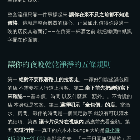
整套流程只靠一件事撐起來:
讓你在來不及之前都不知道
價格
。這就是整台機器的核心。正因如此,值得你度過一
晚的店反其道而行——在倒第一杯酒之前,就把總價白紙黑
字擺在你面前。
讓你的夜晚乾乾淨淨的五條規則
第一,
絕對不要跟著路上的拉客走
。一家好到能坐滿包廂
的店,不需要在人行道上拉客。第二,
坐下前先把總額寫下
來確認
——基本價、時間,以及什麼算「額外」。不肯說的
店,本身就是答案。第三,
選擇明示「全包價」的店
。當酒
水、房間、夥伴的時間是一個固定數字,就沒有可以灌水
的細項。第四,
讓卡片保持在視線內
,感應前先看金額。第
五,
知道行情
——真正的六本木 lounge 大約是
每小時
¥15,000〜20,000
,全部含進去。「一千日圓無限暢飲」不