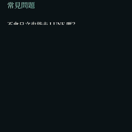
常見問題
不會日文也能去 LUNE 嗎?
完全可以。LUNE 的所有接待人員均能流利使用英文,部分
接待也說普通話或廣東話。從預約、入場說明、點單到結
帳,全程可用中文或英文進行,完全不需要日文。
LUNE 的接待人員真的說普通話嗎?還是只會
幾句?
部分接待人員能用普通話正常對話(不只是問候語)。預約
時如果語言對你來說很重要,可以在 LINE 或 WhatsApp 訊
息裡說明希望有說普通話的接待,我們會盡力安排。無論
如何,英文是 LUNE 所有接待的共同語言,這一點是有保障
的。