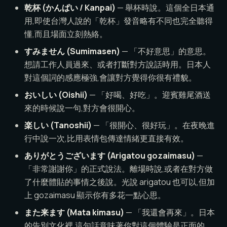
乾杯 (かんぱい / Kanpai)
— 舉杯時說。這個全日本通
用,即使台灣人說的「乾杯」發音略有不同也完全聽得
懂,而且場面立刻熱絡。
すみません (Sumimasen)
— 「不好意思」的意思。
想請工作人員過來、或者打斷對方說話時用。日本人
對這個詞的感應極強,會讓對方覺得你很有禮貌。
おいしい (Oishii)
— 「好喝、好吃」。迎賓雞尾酒送
來的時候說一句,對方會很開心。
楽しい (Tanoshii)
— 「很開心、很好玩」。在夜晚進
行中說一次,比用表情包傳達情緒更直接有效。
ありがとうございます (Arigatou gozaimasu)
—
「非常謝謝你」的正式說法。離場時說,或者在對方做
了什麼體貼的事情之後說。光說 arigatou 也可以,但加
上 gozaimasu 顯示你有多花一點心思。
また来ます (Mata kimasu)
— 「我還會再來」。日本
的告別文化裡,這句話意味著你對這個體驗是正面的。