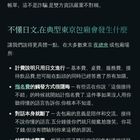
帳單。這不是詐騙,是雙方資訊嚴重不對稱。
不懂日文,在典型東京包廂會發生什麼
讓我們說得更具體一點。在大多數東京
夜總會
或包廂場
所:
計費說明只用日文進行
— 基本費、桌費、服務費、接
待飲品費,您可能在點頭的同時已經答應了所有加購。
指名費
的觸發方式很隱晦
— 有些店在你說「這個接待
不錯」的時候就開始計指名費了,這件事如果沒人用你
聽得懂的語言告訴你,你根本不知道。
對話本身就斷了
— 去包廂的意義是陪伴和交流。接待
不說你懂的語言,五分鐘後你們就只能尷尬微笑。你花
了錢,但沒有體驗到你來這裡的原因。