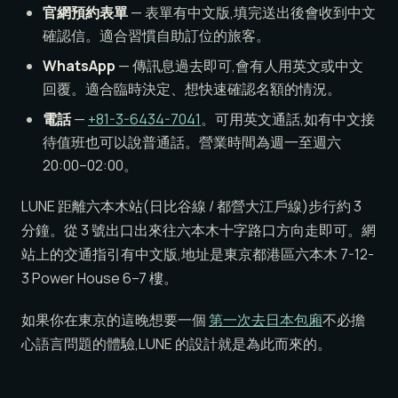
官網預約表單
— 表單有中文版,填完送出後會收到中文
確認信。適合習慣自助訂位的旅客。
WhatsApp
— 傳訊息過去即可,會有人用英文或中文
回覆。適合臨時決定、想快速確認名額的情況。
電話
—
+81-3-6434-7041
。可用英文通話,如有中文接
待值班也可以說普通話。營業時間為週一至週六
20:00–02:00。
LUNE 距離六本木站(日比谷線 / 都營大江戶線)步行約 3
分鐘。從 3 號出口出來往六本木十字路口方向走即可。網
站上的交通指引有中文版,地址是東京都港區六本木 7-12-
3 Power House 6–7 樓。
如果你在東京的這晚想要一個
第一次去日本包廂
不必擔
心語言問題的體驗,LUNE 的設計就是為此而來的。