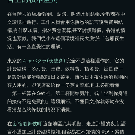
在台灣去酒店,從報到、點陪、叫酒水到結帳,全程都在中
文環境裡進行。工作人員會用你熟悉的語言說明費用結
構,有什麼加購、指名費怎麼算,甚至討價還價。香港的情
況也類似。我們從小在這個環境裡長大,對於「包廂夜生
活」有一套直覺性的理解。
東京的
キャバクラ(夜總會)
完全不是這樣運作的。它的
計費結構 — Set 費、桌費、飲料費、指名費、延長費 —
是設計給能流暢閱讀日文菜單、熟悉日本夜生活潛規則的
客人用的。即使店家給你一份英文菜單,也未必能看懂
「第一杯算在 Set 裡、第二杯開始另計」或「坐到你身邊
的接待不是免費的」這類細節。不懂日文,你就等於在沒
看清楚合約條款的情況下消費。
在
新宿歌舞伎町
這類地區尤其明顯。走進那裡的夜店,語
言不通加上計費結構複雜,很容易在不知情的情況下累積