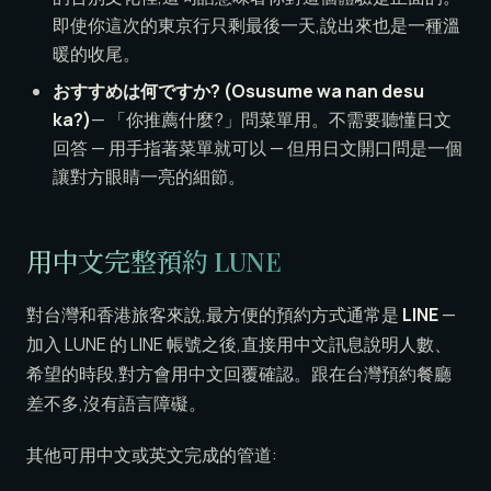
即使你這次的東京行只剩最後一天,說出來也是一種溫
暖的收尾。
おすすめは何ですか? (Osusume wa nan desu
ka?)
— 「你推薦什麼?」問菜單用。不需要聽懂日文
回答 — 用手指著菜單就可以 — 但用日文開口問是一個
讓對方眼睛一亮的細節。
用中文完整預約 LUNE
對台灣和香港旅客來說,最方便的預約方式通常是
LINE
—
加入 LUNE 的 LINE 帳號之後,直接用中文訊息說明人數、
希望的時段,對方會用中文回覆確認。跟在台灣預約餐廳
差不多,沒有語言障礙。
其他可用中文或英文完成的管道: