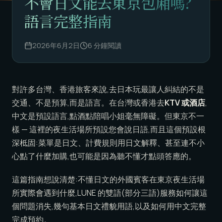
不會日文能去東京包廂嗎?
語言完整指南
2026年6月2日
6
分鐘閱讀
對許多台灣、香港旅客來說,去日本玩最讓人糾結的不是
交通、不是預算,而是語言。在台灣或香港去
KTV 或酒店
,
中文是預設語言,點酒點陪唱小姐毫無障礙。但東京不一
樣 — 這裡的夜生活場所預設您會說日語,而且這個預設根
深柢固:菜單是日文、計費規則用日文解釋、甚至連不小
心點了什麼加購,也可能是因為聽不懂才點頭答應的。
這篇指南想說清楚:不懂日文的外國賓客在東京夜生活場
所實際會遇到什麼,LUNE 的雙語(部分三語)服務如何讓這
個問題消失,幾句基本日文禮貌用語,以及如何用中文完整
完成預約。