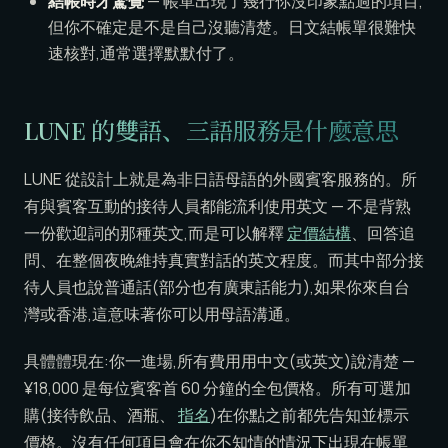
結帳時才驚覺
— 帳單出現了幾行你沒印象點過的項目,
但你不確定是不是自己沒聽清楚。日文結帳單很難快
速核對,通常選擇默默付了。
LUNE 的雙語、三語服務是什麼意思
LUNE 從設計上就是為非日語母語的外國賓客服務的。所
有與賓客互動的接待人員都能流利使用英文 — 不是背熟
一份歡迎詞的那種英文,而是可以解釋
定價結構
、回答追
問、在整個夜晚維持真實對話的英文程度。而其中部分接
待人員也說普通話(部分也有廣東話能力),如果你來自台
灣或香港,這意味著你可以用母語溝通。
具體體現在:你一進場,所有費用用中文(或英文)說清楚 —
¥18,000 是每位賓客首 60 分鐘的全包價格。所有可選加
購(接待飲品、酒瓶、
指名
)在你點之前都先告知並標示
價格。沒有任何項目會在你不知情的情況下出現在帳單