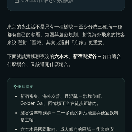
2026年4月15日
7
分鐘閱讀
東京的夜生活不是只有一種樣貌 — 至少分成三種,每一種
都有自己的客層、氛圍與遊戲規則。對從海外飛來的旅客
來說,選對「區域」其實比選對「店家」更重要。
下面就誠實聊聊夜晚的
六本木
、
新宿
與
澀谷
— 各自適合
什麼場合、又該避開什麼場合。
重點摘要
新宿密集、海外友善、且混亂 — 歌舞伎町、
Golden Gai、回憶橫丁全在徒步距離內。
澀谷偏年輕族群 — 二十多歲的舞池能量與便宜飲料
是主軸。
六本木是國際取向、成人傾向的區域 — 街道較安