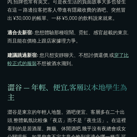
內,招牌也常有英文。可是夜生活的負面故事大多也發生
在這 — 路邊拉客把客人帶進有隱藏收費的酒吧、突然冒
出 ¥30,000 的帳單、一杯 ¥5,000 的飲料說來就來。
適合去新宿:
您想體驗那種喧鬧、霓虹、感官超載的東京,
而且能在價格上跟店家據理力爭。
建議跳過新宿:
您只想安靜聊天、不想討價還價,或
穿了比
較正式的服裝
不想被酒水濺到。
澀谷 — 年輕、便宜,客層以本地學生為
主
澀谷是東京的年輕人地盤。酒吧便宜、客層多在二十出
頭,整體氣氛比較像「夜店」而不是「夜生活」。在這裡
看到的是居酒屋、舞廳、休閒酒吧,幾乎沒有夜總會或女
公關場所。如果您拿不定主意今晚到底適合哪一種店,可