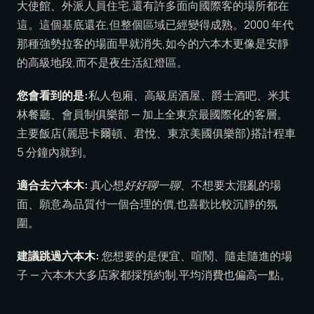
大使館、外派人員住宅,還有許多面向國際客的場所都在
這。這個基底還在,但整個區域已經變得成熟。2000 年代
那種強勢拉客的場面早就消失,如今的六本木更像是安靜
的高級地段,而不是夜生活紅燈區。
您會看到的是:
私人包廂、高級居酒屋、爵士酒吧、米其
林餐廳、會員制俱樂部 — 加上全東京最國際化的客層。
主要飯店(麗思卡爾頓、君悅、東京美國俱樂部)搭計程車
5 分鐘內就到。
適合去六本木:
真心想
好好聊一聊
、不想要太混亂的場
面、願意為品質付一個合理的價,也喜歡比較沉靜的氛
圍。
建議跳過六本木:
您想要的是便宜、喧鬧、隨走隨進的場
子 — 六本木大多店家都採預約制,平均消費也偏高一點。