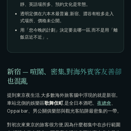
靜、英語場所多、預約文化是常態。
透明定價在六本木最普遍;新宿、澀谷有較多走入
式場所、價格未公開。
用「您今晚的計劃」決定要去哪一區,而不是用「離
飯店近不近」。
新宿 — 喧鬧、密集,對海外賓客友善卻
也混亂
提到東京夜生活,大多數海外旅客腦中浮現的就是新宿。
車站北側的娛樂區
歌舞伎町
,是全日本酒吧、
夜總會
、
Oppai bar、男公關俱樂部與觀光客陷阱最密集的一帶。
對初次來東京的旅客很方便,因為什麼都集中在步行範圍