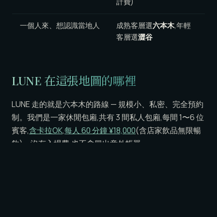
計費)
一個人來、想認識當地人
成熟客層選
六本木
,年輕
客層選
澀谷
LUNE 在這張地圖的哪裡
LUNE 走的就是六本木的路線 — 規模小、私密、完全預約
制。我們是一家休閒包廂,共有 3 間私人包廂,每間 1〜6 位
賓客,
含卡拉OK
,
每人 60 分鐘 ¥18,000
(含店家飲品無限暢
飲)。沒有入場費,也不會冒出意外帳單。
我們無意跟新宿的喧鬧場景、或澀谷的年輕場景競爭。我
們是為了這樣的夜晚而存在的:在安靜的包廂裡,跟英語溝
通沒問題、本店亦可協助中文的友善接待自然地聊上一晚
— 而且地點就在從任何一家主要飯店都最好抵達的中心地