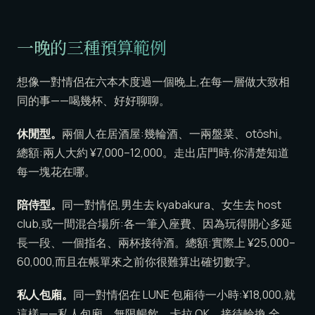
一晚的三種預算範例
想像一對情侶在六本木度過一個晚上,在每一層做大致相
同的事——喝幾杯、好好聊聊。
休閒型。
兩個人在居酒屋:幾輪酒、一兩盤菜、otōshi。
總額:兩人大約 ¥7,000–12,000。走出店門時,你清楚知道
每一塊花在哪。
陪侍型。
同一對情侶,男生去 kyabakura、女生去 host
club,或一間混合場所:各一筆入座費、因為玩得開心多延
長一段、一個指名、兩杯接待酒。總額:實際上 ¥25,000–
60,000,而且在帳單來之前你很難算出確切數字。
私人包廂。
同一對情侶在 LUNE 包廂待一小時:¥18,000,就
這樣——私人包廂、無限暢飲、卡拉 OK、接待輪換,全