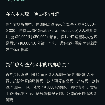
在六本木玩一晚要多少錢?
完全看場所類型。休閒的居酒屋或立飲,每人約 ¥3,000–
6,000。陪侍型場所(kyabakura、host club)因為費用疊
加,從 ¥10,000 到 ¥50,000+ 都有。像 LUNE 這種私人包廂
是固定 ¥18,000/60 分鐘、全包。選好你的層級,大致就選
好了你的帳單。
為什麼有些六本木的店那麼貴?
通常是因為費用疊加,而不是因為哪一項特別離譜:入座
費、按段計算的延長費、按人頭算的桌費、指名費、接待
酒,全加在一起。喊著「¥1,000 喝到飽」的拉客,把真實成
本藏到你坐下後才現形,讓情況更糟。公開的全包價就是
解藥。