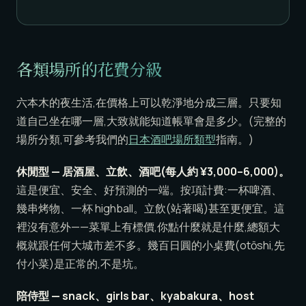
各類場所的花費分級
六本木的夜生活,在價格上可以乾淨地分成三層。只要知
道自己坐在哪一層,大致就能知道帳單會是多少。(完整的
場所分類,可參考我們的
日本酒吧場所類型
指南。)
休閒型 — 居酒屋、立飲、酒吧(每人約 ¥3,000–6,000)。
這是便宜、安全、好預測的一端。按項計費:一杯啤酒、
幾串烤物、一杯 highball。立飲(站著喝)甚至更便宜。這
裡沒有意外——菜單上有標價,你點什麼就是什麼,總額大
概就跟任何大城市差不多。幾百日圓的小桌費(otōshi,先
付小菜)是正常的,不是坑。
陪侍型 — snack、girls bar、kyabakura、host