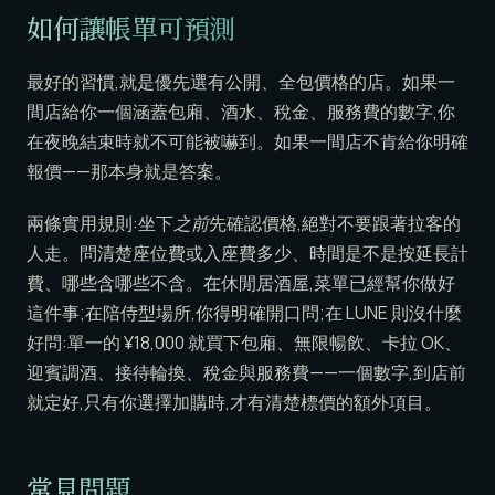
如何讓帳單可預測
最好的習慣,就是優先選有公開、全包價格的店。如果一
間店給你一個涵蓋包廂、酒水、稅金、服務費的數字,你
在夜晚結束時就不可能被嚇到。如果一間店不肯給你明確
報價——那本身就是答案。
兩條實用規則:坐下
之前
先確認價格,絕對不要跟著拉客的
人走。問清楚座位費或入座費多少、時間是不是按延長計
費、哪些含哪些不含。在休閒居酒屋,菜單已經幫你做好
這件事;在陪侍型場所,你得明確開口問;在 LUNE 則沒什麼
好問:單一的 ¥18,000 就買下包廂、無限暢飲、卡拉 OK、
迎賓調酒、接待輪換、稅金與服務費——一個數字,到店前
就定好,只有你選擇加購時,才有清楚標價的額外項目。
常見問題