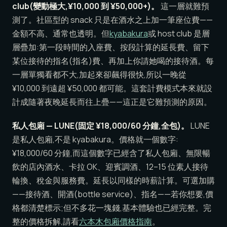
club(變動極大,¥10,000 到 ¥50,000+)。
這一層就難預
測了。社區型的 snack 只是在酒水之上加一筆座位費——
金額不高、通常也透明。但
kyabakura
或 host club 是層
層疊加:第一段時間的入座費、按段計算的延長費、留下
某位接待的指名(指名)費、再加上你請她喝的接待酒。每
一層單獨看都不大,加起來卻飆得很快,所以一晚從
¥10,000 到遠超 ¥50,000 都可能。這套計費模式本來就設
計成隨著夜晚延長而往上疊——這正是它難預測的原因。
私人包廂 — LUNE(固定 ¥18,000/60 分鐘,全包)。
LUNE
是私人包廂,不是 kyabakura。價格就一個數字:
¥18,000/60 分鐘,而這個數字已經含了私人包廂、無限暢
飲的店內酒水、卡拉 OK、迎賓調酒、12–15 位素人接待
輪換、稅金與服務費。延長以同樣的時薪計算。可選加購
——接待酒、開酒(bottle service)、指名——若你想要,價
格都清楚標示;但不多花一塊錢,基本體驗也已經完整。完
整的價格拆解,請看
六本木包廂價格指南
。