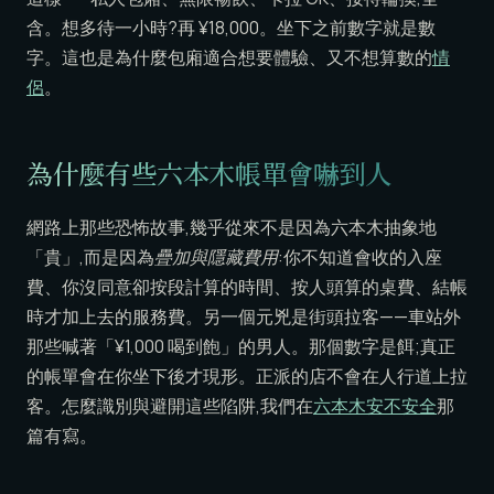
含。想多待一小時?再 ¥18,000。坐下之前數字就是數
字。這也是為什麼包廂適合想要體驗、又不想算數的
情
侶
。
為什麼有些六本木帳單會嚇到人
網路上那些恐怖故事,幾乎從來不是因為六本木抽象地
「貴」,而是因為
疊加與隱藏費用
:你不知道會收的入座
費、你沒同意卻按段計算的時間、按人頭算的桌費、結帳
時才加上去的服務費。另一個元兇是街頭拉客——車站外
那些喊著「¥1,000 喝到飽」的男人。那個數字是餌;真正
的帳單會在你坐下後才現形。正派的店不會在人行道上拉
客。怎麼識別與避開這些陷阱,我們在
六本木安不安全
那
篇有寫。