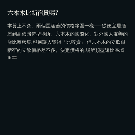
六本木比新宿貴嗎?
本質上不會。兩個區涵蓋的價格範圍一樣——從便宜居酒
屋到高價陪侍型場所。六本木的國際化、對外國人友善的
店比較密集,容易讓人覺得「比較貴」,但六本木的立飲跟
新宿的立飲價格差不多。決定價格的,場所類型遠比區域
重要。
私人包廂該抓多少預算?
以 LUNE 來說,全包基本價抓 ¥18,000/60 分鐘——含私人包
廂、無限暢飲的店內酒水、卡拉 OK、迎賓調酒、接待輪
換、稅金與服務費。每多一小時,以同樣費率再加
¥18,000。如果想要接待酒、開酒、指名等可選加購,這些
另計、且價格清楚。