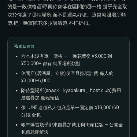
的是一段價格
區間
,而你會落在區間的哪一格,幾乎完全取
決於你選了哪種場所,而不是運氣好壞。這篇就照場所類
型,把一晚實際花多少講清楚,不打折扣。
重點摘要
六本木沒有單一價格 — 一晚花費從 ¥3,000 到
¥50,000+ 都有,純看場所類型
休閒店(居酒屋、立飲)便宜且按項計費:每人約
¥3,000–6,000
陪侍型場所(snack、kyabakura、host club)費用
層層疊加,最難預估
像 LUNE 這種私人包廂是單一固定價:¥18,000/60
分鐘,全包
帳單爆雷幾乎都來自疊加費用與街頭拉客 — 公開全
包價就能解決