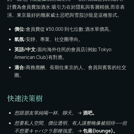
計費為會員費加酒水;吸引力在於隱私與客層精挑,而非表
演。東京最好的幾家威士忌吧與雪茄沙龍是這種形式。
價位:
會員費從 ¥50,000 到七位數;酒水單價高。
氣氛:
安靜、專業、社交圈導向。
英語/中文:
面向海外住民的會員店(例如 Tokyo
American Club)有對應。
適合:
商務應酬、長期住東京的人、會員與賓客的社交
圈。
快速決策樹
想跟朋友單純喝一杯、聊天。
→
酒吧。
想要私人空間、價位透明、有人讓整晚像被招待——但
不想要キャバクラ那種強度。
→
包廂(lounge)。