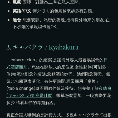
氣氛:
安靜、對話為主,常在私人空間。
英語/中文:
海外取向的包廂越來越多有對應。
適合:
想要安靜、私密的夜晚;招待從外地來的朋友;在
不吵雜的環境唱卡拉OK。
3. キャバクラ / Kyabakura
「cabaret club」的縮寫,是讓海外客人最容易誤會的
日
式酒店類別
。您坐在開放式的座位區,女性夥伴(可能多
位)輪流坐到您的桌邊,您點酒給她們、她們陪您聊天。氣
氛比包廂更表演化、有時更熱鬧,經常採用「桌換」
(table change)讓不同夥伴輪流接待。想完整了解
夜總會
(キャバクラ)究竟是什麼
、帳單怎麼疊加、一晚實際要花
多少,請看我們的專篇解說。
真正會讓人嚇到的是計費方式。多數キャバクラ會打出很