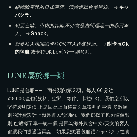
想體驗完整的日式酒店、清楚帳單會是黑箱。
→
キャ
バクラ。
想要在地、街坊的氣氛,不介意是房間裡唯一的非日本
人。
→
Snack。
想要私人房間唱卡拉OK,有人送餐送酒。
→
附卡拉OK
的包廂
,或卡拉OK box(另一個類別)。
LUNE 屬於哪一類
LUNE 是包廂——上面分類的第 2 項。每人 60 分鐘
¥18,000,全包(飲料、空間、夥伴、卡拉OK)。我們之所以
堅持透明定價,正是因為上面整篇文章說明的事情:多數類
別的計費設計上就是難以預測的。我們選擇了包廂這個類
別,也選擇了單一統一價,是因為海外與會中文/英文的客人
都跟我們提過這兩點。如果您想看包廂跟キャバクラ在實