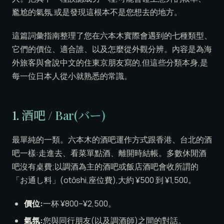
尷尬的氣氛,或是發現這根本不是您想去的地方。
這篇詞彙指南整理了您在六本木實際會遇到的七種類型、
它們的價位、適合誰、以及怎麼從外觀分辨。內容是為海
外旅客與會說中文的住東京朋友寫的,但這些分類本身,是
每一位日本人從小就熟悉的常識。
1. 酒吧 / Bar(バー)
最單純的一類。六本木的酒吧運作方式跟香港、台北的酒
吧一樣:走進去、看菜單點酒、離開時結帳。多數休閒酒
吧沒有桌費;以調酒為主的酒吧或飯店酒吧會收所謂的
「お通し料」(otōshi,座位費),大約 ¥500 到 ¥1,500。
價位:
一杯 ¥800–¥2,500。
氣氛:
您與同行朋友(以及調酒師)之間的對話。