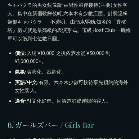
キャバクラ的男女鏡像版:由男性夥伴接待(主要)女性客
人。集中在新宿歌舞伎町,六本木有少數店面。計費邏輯
類似キャバクラ——不透明、由酒水驅動,知名的「香檳
塔」儀式就是最高級的表演形式。頂級 Host Club 一晚帳
單可以衝到七位數日圓。
價位:
入場 ¥10,000,之後依酒水從 ¥30,000 到
¥1,000,000+。
氣氛:
表演化、戲劇化。
英語/中文:
有限。六本木少數可接待事先預約的海外
女性客人。
適合:
對文化好奇、且清楚消費邏輯的客人。
6. ガールズバー / Girls Bar