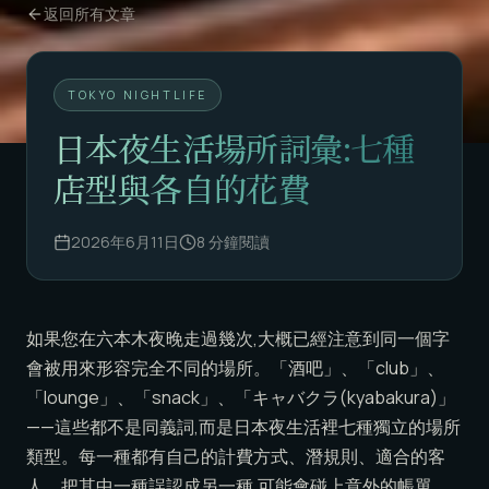
返回所有文章
TOKYO NIGHTLIFE
日本夜生活場所詞彙:七種
店型與各自的花費
2026年6月11日
8
分鐘閱讀
如果您在六本木夜晚走過幾次,大概已經注意到同一個字
會被用來形容完全不同的場所。「酒吧」、「club」、
「lounge」、「snack」、「キャバクラ(kyabakura)」
——這些都不是同義詞,而是日本夜生活裡七種獨立的場所
類型。每一種都有自己的計費方式、潛規則、適合的客
人。把其中一種誤認成另一種,可能會碰上意外的帳單、