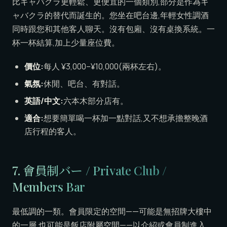
比キャバクラ更輕鬆、更便宜的一個類別,部分是作為キ
ャバクラ的替代而誕生的。您坐在吧台邊,年輕女性調酒
同時跟您和其他客人聊天。沒有包廂、沒有桌換系統。一
杯一杯結算,加上少量座位費。
價位:
每人 ¥3,000–¥10,000(兩杯左右)。
氣氛:
休閒、吧台、有對話。
英語/中文:
六本木部分店有。
適合:
想要簡單喝一杯加一點對話,又不想承擔整晚酒
店行程的客人。
7. 會員制バー / Private Club /
Members Bar
最低調的一類。會員限定的空間——可能是無招牌大樓中
的一層,也可能是飯店附屬空間——以介紹或會員制進入。