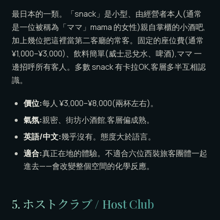
最日本的一類。「snack」是小型、由經營者本人(通常
是一位被稱為「ママ」mama 的女性)親自掌櫃的小酒吧,
加上幾位把這裡當第二客廳的常客。固定的座位費(通常
¥1,000–¥3,000)、飲料簡單(威士忌兌水、啤酒),ママ 一
邊招呼所有客人。多數 snack 有卡拉OK,客層多半互相認
識。
價位:
每人 ¥3,000–¥8,000(兩杯左右)。
氣氛:
親密、街坊小酒館,客層偏成熟。
英語/中文:
幾乎沒有。態度大於語言。
適合:
真正在地的體驗。不適合六位西裝旅客團體一起
進去——會改變整個空間的化學反應。
5. ホストクラブ / Host Club