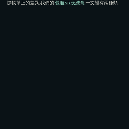
際帳單上的差異,我們的
包廂 vs 夜總會
一文裡有兩種類
型的實際帳單範例。
預約 LUNE →
常見問題
「包廂(lounge)」和「キャバクラ」是一樣的
嗎?
不是。表面看起來相似——都有女性夥伴陪坐——但計費
模式、氛圍、客層都不同。包廂用每段時間定價;キャバ
クラ用每杯酒疊加。包廂偏向對話;キャバクラ偏向表
演。
在六本木玩一晚合理的預算是多少?