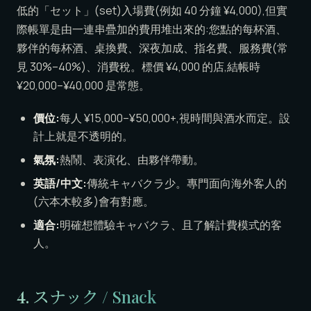
低的「セット」(set)入場費(例如 40 分鐘 ¥4,000),但實
際帳單是由一連串疊加的費用堆出來的:您點的每杯酒、
夥伴的每杯酒、桌換費、深夜加成、指名費、服務費(常
見 30%–40%)、消費稅。標價 ¥4,000 的店,結帳時
¥20,000–¥40,000 是常態。
價位:
每人 ¥15,000–¥50,000+,視時間與酒水而定。設
計上就是不透明的。
氣氛:
熱鬧、表演化、由夥伴帶動。
英語/中文:
傳統キャバクラ少。專門面向海外客人的
(六本木較多)會有對應。
適合:
明確想體驗キャバクラ、且了解計費模式的客
人。
4. スナック / Snack