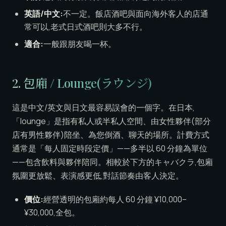
英語/中文:
不一定。飯店酒吧與面向海外客人的店通
常可以,老式日式酒吧則大多不行。
適合:
一般跟朋友喝一杯。
2. 包廂 / Lounge(ラウンジ)
這是中文/英文與日文最容易誤會的一個字。在日本,
「lounge」是指有私人或半私人空間、由女性夥伴(部分
店有男性夥伴)陪坐、為您倒酒、聊天的場所。計費方式
通常是「每人固定時段定價」——多半以 60 分鐘為單位
——包含飲料與夥伴陪同。相較於下方的キャバクラ,包廂
氛圍更放鬆、表演感更低,對話節奏由客人決定。
價位:
經營透明的包廂約每人 60 分鐘 ¥10,000–
¥30,000,全包。