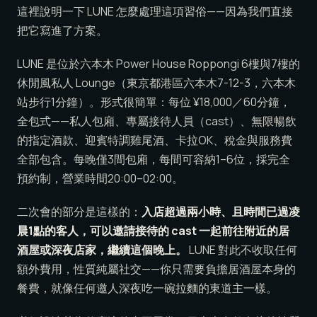
這裡說明一下 LUNE 怎麼處理這項習俗——因為我們直接
把它寫進了方案。
LUNE 是位於六本木 Power House Roppongi 6樓與7樓的
休閒風私人 Lounge（東京都港區六本木7-12-3，六本木
站步行1分鐘）。形式很簡單：每位 ¥18,000／60分鐘，
全包式——私人包廂、專屬接待人員（cast）、無限暢飲
的指定酒款、迎賓特調雞尾酒、卡拉OK、稅金與服務費
全部包含。每晚僅3間包廂，每間可容納1–6位，採完全
預約制，營業時間20:00–02:00。
二次會的部分是這樣的：
入店超過兩小時、且時間已過凌
晨1點的客人，可以邀請接待的 cast 一起前往附近的居
酒屋或深夜店家，繼續這個晚上。
LUNE 對此不收取任何
額外費用，性質純屬社交——你只需要負擔居酒屋本身的
餐費，就像任何邀人深夜吃一碗拉麵的東道主一樣。