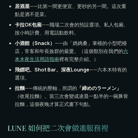
居酒屋
——比第一間更便宜、更吵的另一間。這次重
點是酒不是菜。
卡拉OK包廂
——職場二次會的預設選項。私人包廂、
按小時計費、用電話點飲料。
小酒館（Snack）
——由「媽媽桑」掌檯的小型吧檯
店，常客和年長族群的最愛。（這個類別在我們的
六
本木夜生活用語指南
裡有完整介紹。）
飛鏢吧、Shot Bar、深夜Lounge
——六本木特有的
選項。
拉麵
——傳統的壓軸，所謂的
「締めのラーメン」
（收尾拉麵）。當三次會變成凌晨一點半的一碗豚骨
拉麵，這個夜晚才算正式畫下句點。
LUNE 如何把二次會做進服務裡