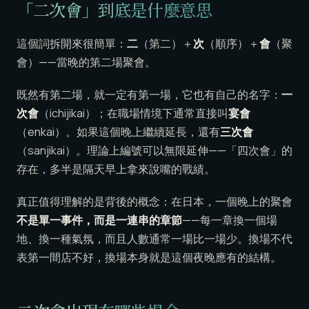
「二次會」到底是什麼意思
這個詞拆開來很簡單：
二
（第二）＋
次
（順序）＋
會
（聚
會）——當晚的第二場聚會。
既然有第二場，就一定有第一場，它也有自己的名字：
一
次會
（ichijikai）；在職場情境下通常直接叫
宴會
（enkai）。如果這個晚上繼續延長，還有
三次會
（sanjikai）。理論上編號可以無限延伸——「四次會」的
存在，多半是隔天早上拿來說嘴的戰績。
真正值得理解的是背後的概念：在日本，一個晚上的聚會
不是單一事件，而是一連串的章節
——每一章換一個場
地、換一種氣氛，而且人數通常一場比一場少。換場不代
表第一間店不好，換場本身就是這個夜晚應有的結構。