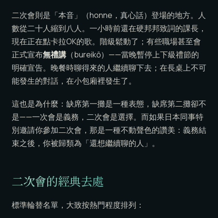
二次會則是「本音」（honne，真心話）登場的地方。人
數從二十人縮到八人。一小時前還在硬邦邦致詞的課長，
現在正在點卡拉OK的歌。階級鬆動了；有些職場甚至會
正式宣布
無禮講
（bureikō）——當晚暫停上下級禮節的
明確宣告。晚餐時聊得來的人繼續聊下去；在長桌上不可
能發生的對話，在小包廂裡發生了。
這也是為什麼：缺席第一攤是一種表態，缺席第二攤卻不
是——一次會是義務，二次會是選擇。而如果日本同事特
別邀請你參加二次會，那是一種不動聲色的讚美：義務結
束之後，你被歸類為「還想繼續聊的人」。
二次會的經典去處
標準輪替名單，大致按熱門程度排列：