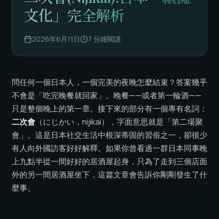
文化」完全解析
2026年6月11日
7
分鐘閱讀
問任何一個日本人，一個完美的夜晚怎麼結束？答案幾乎
不會是「吃完晚餐就回家」。晚餐——或者第一輪酒——
只是整個晚上的第一章。接下來的部分有一個專有名詞：
二次會
（にじかい，nijikai），字面意思就是「第二場聚
會」。這是日本社交生活中根深蒂固的習俗之一，卻很少
有人向外國訪客好好解釋。如果你曾看過一群日本同事晚
上九點半從一間好好的居酒屋起身，只為了走到三個店面
外的另一間居酒屋坐下，這篇文章會告訴你剛剛發生了什
麼事。