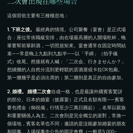
二次會出現在哪些場合
這個習俗主要有三種棲息地：
1. 下班之後。
最經典的情境。公司聚餐（宴會）是正式場
合：座位常依職級安排，由在場最高層的人開場乾杯，晚
輩要幫前輩斟酒，一切照規矩來。宴會通常在固定時間結
束——常是晚上九點到九點半——以「手締」（拍手儀
式）收尾。然後就有人喊：「二次会、行きませんか？」
想續攤的人自然分流到更輕鬆的居酒屋或卡拉OK包廂。
第一攤幾乎是必須出席的；第二攤則是真正的自由參加。
2. 婚禮。
婚禮二次會
自成一格，也是最讓外國賓客驚訝
的部分。日本的婚宴（披露宴）正式且名額有限——賓客
要包禮金（御祝儀，行情至少三萬日圓起），名單以親族
和重要關係人為主。二次會則是完全獨立的派對，常換一
個場地，賓客名單也不同：邀請的是沒能參加婚宴的朋友
和同事。入場採事先公告的固定會費（一般是5,000–