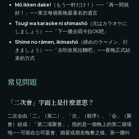
Mō ikken dake!
（もう一軒だけ！）——「再一間就
好！」——東京每個夜晚最著名的遺言
Tsugi wa karaoke ni shimashō
（次はカラオケに
しましょう）——「下一攤去唱卡拉OK吧」
Shime no rāmen, ikimashō
（締めのラーメン、行
きましょう）——「去吃收尾拉麵吧」——夜晚正式結
束的方式
常見問題
「二次會」字面上是什麼意思？
二次会由「二」（第二）、「次」（順序）、「会」（聚
會）組成：「第二場聚會」。指的是一個晚上的第二個場
地——可能在公司宴會、婚宴或朋友晚餐之後。第一攤叫