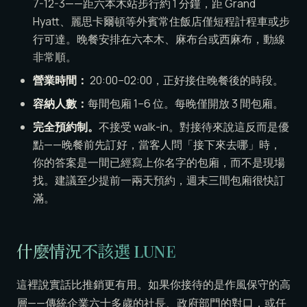
7-12-3——距六本木站步行約 1 分鐘，距 Grand
Hyatt、麗思卡爾頓等外賓常住飯店僅短程計程車或步
行可達。晚餐安排在六本木、麻布台或西麻布，動線
非常順。
營業時間：
20:00–02:00，正好接住晚餐後的時段。
容納人數：
每間包廂 1–6 位。每晚僅開放 3 間包廂。
完全預約制。
不接受 walk-in。對接待來說這反而是優
點——晚餐前先訂好，當客人問「接下來去哪」時，
你的答案是一間已經寫上你名字的包廂，而不是現場
找。建議至少提前一兩天預約，週末三間包廂很快訂
滿。
什麼情況不該選 LUNE
這裡說實話比推銷更有用。如果你接待的是作風保守的高
層——傳統企業六十多歲的社長、政府部門的對口，或任