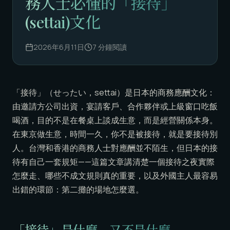
務人士必懂的「接待」
(settai)文化
2026年6月11日
7
分鐘閱讀
「接待」（せったい，settai）是日本的商務應酬文化：
由邀請方公司出資，宴請客戶、合作夥伴或上級窗口吃飯
喝酒，目的不是在餐桌上談成生意，而是經營關係本身。
在東京做生意，時間一久，你不是被接待，就是要接待別
人。台灣和香港的商務人士對應酬並不陌生，但日本的接
待有自己一套規矩——這篇文章講清楚一個接待之夜實際
怎麼走、哪些不成文規則真的重要，以及外國主人最容易
出錯的環節：第二攤的場地怎麼選。
「接待」是什麼，又不是什麼