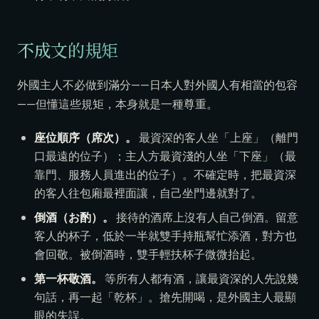
不成文的規矩
外國主人不必做到滿分——日本人對外國人有相當的包容
——但懂這些規矩，本身就是一種尊重。
座位順序（席次）。
最資深的客人坐「上座」（離門
口最遠的位子）；主人方最資淺的人坐「下座」（最
靠門、服務人員進出的位子）。不確定時，把最資深
的客人往包廂最裡面讓，自己坐門邊就對了。
倒酒（お酌）。
接待的酒席上沒有人自己倒酒。留意
客人的杯子，低於一半就雙手持瓶幫忙添酒，對方也
會回敬。被倒酒時，雙手輕扶杯子微微抬起。
第一杯敬酒。
等所有人都有酒，讓最資深的人先說幾
句話，再一起「乾杯」。搶先開喝，是外國主人最顯
眼的失誤。