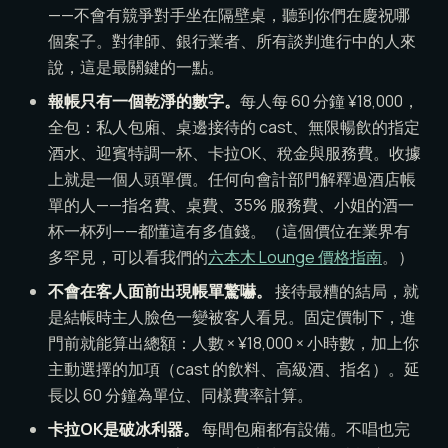
——不會有競爭對手坐在隔壁桌，聽到你們在慶祝哪
個案子。對律師、銀行業者、所有談判進行中的人來
說，這是最關鍵的一點。
報帳只有一個乾淨的數字。
每人每 60 分鐘 ¥18,000，
全包：私人包廂、桌邊接待的 cast、無限暢飲的指定
酒水、迎賓特調一杯、卡拉OK、稅金與服務費。收據
上就是一個人頭單價。任何向會計部門解釋過酒店帳
單的人——指名費、桌費、35% 服務費、小姐的酒一
杯一杯列——都懂這有多值錢。（這個價位在業界有
多罕見，可以看我們的
六本木 Lounge 價格指南
。）
不會在客人面前出現帳單驚嚇。
接待最糟的結局，就
是結帳時主人臉色一變被客人看見。固定價制下，進
門前就能算出總額：人數 × ¥18,000 × 小時數，加上你
主動選擇的加項（cast 的飲料、高級酒、指名）。延
長以 60 分鐘為單位、同樣費率計算。
卡拉OK是破冰利器。
每間包廂都有設備。不唱也完