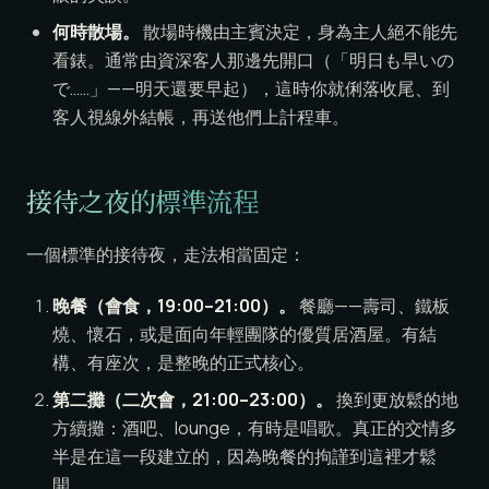
何時散場。
散場時機由主賓決定，身為主人絕不能先
看錶。通常由資深客人那邊先開口（「明日も早いの
で……」——明天還要早起），這時你就俐落收尾、到
客人視線外結帳，再送他們上計程車。
接待之夜的標準流程
一個標準的接待夜，走法相當固定：
晚餐（會食，19:00–21:00）。
餐廳——壽司、鐵板
燒、懷石，或是面向年輕團隊的優質居酒屋。有結
構、有座次，是整晚的正式核心。
第二攤（二次會，21:00–23:00）。
換到更放鬆的地
方續攤：酒吧、lounge，有時是唱歌。真正的交情多
半是在這一段建立的，因為晚餐的拘謹到這裡才鬆
開。