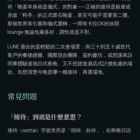
何「晚宴本身就是儀式」的對象——正確的接待是銀座或
赤坂「料亭」的正式懷石晚宴，甚至可能不需要第二攤。
那個世界靠引薦和儀式運轉，一間有卡拉OK的休閒
lounge 無論包廂多好，調性就是不對。
LUNE 適合的是輕鬆的二次會場景：與三十到五十歲世代
客戶的餐後續攤、國際混合團隊、簽約慶功，或想讓來訪
同事體驗道地日式夜晚、又不想踏進酒店式計價焦慮的場
合。先想清楚今晚是哪一種接待，再選場地。
常見問題
「接待」到底是什麼意思？
接待（settai）字面意思是「招待、款待」，在商務日語
中專指由公司出資宴請客戶或合作夥伴的應酬活動——吃