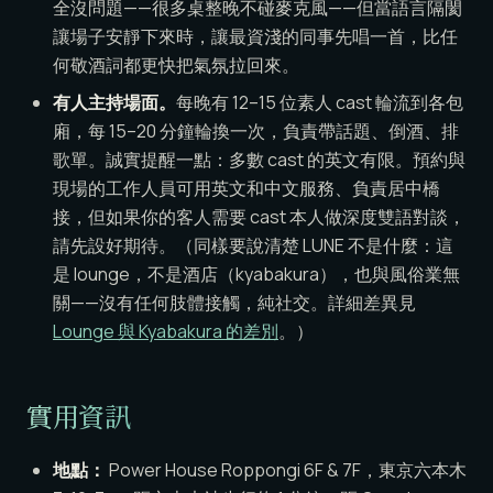
全沒問題——很多桌整晚不碰麥克風——但當語言隔閡
讓場子安靜下來時，讓最資淺的同事先唱一首，比任
何敬酒詞都更快把氣氛拉回來。
有人主持場面。
每晚有 12–15 位素人 cast 輪流到各包
廂，每 15–20 分鐘輪換一次，負責帶話題、倒酒、排
歌單。誠實提醒一點：多數 cast 的英文有限。預約與
現場的工作人員可用英文和中文服務、負責居中橋
接，但如果你的客人需要 cast 本人做深度雙語對談，
請先設好期待。（同樣要說清楚 LUNE 不是什麼：這
是 lounge，不是酒店（kyabakura），也與風俗業無
關——沒有任何肢體接觸，純社交。詳細差異見
Lounge 與 Kyabakura 的差別
。）
實用資訊
地點：
Power House Roppongi 6F & 7F，東京六本木