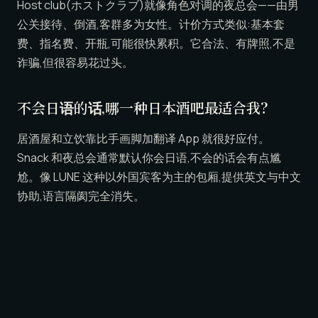
Host club(ホストクラブ)就像角色对调的夜总会——由男
公关接待、倒酒,客群多为女性。计价方式类似:基本套
费、指名费、开瓶,可能很快累积。它合法、有牌照,不是
诈骗,但很容易花过头。
不会日语的话,哪一种日本酒吧最适合我?
居酒屋和立饮靠比手画脚加翻译 App 就很好应付。
Snack 和夜总会通常默认你会日语,不会的话会有点尴
尬。像 LUNE 这种以外国宾客为主的包厢,提供英文与中文
协助,语言隔阂完全消失。
日本的酒吧大概多少钱?
大致上:居酒屋与立饮每人约 ¥3,000〜6,000;snack 会加
收入座费;夜总会与 host club 落差很大,因为账单会随时
间与加购而长大。像 LUNE 这样的包厢则固定在 60 分钟