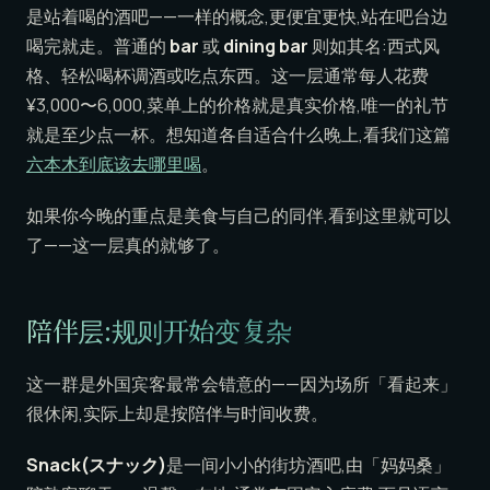
是站着喝的酒吧——一样的概念,更便宜更快,站在吧台边
喝完就走。普通的
bar
或
dining bar
则如其名:西式风
格、轻松喝杯调酒或吃点东西。这一层通常每人花费
¥3,000〜6,000,菜单上的价格就是真实价格,唯一的礼节
就是至少点一杯。想知道各自适合什么晚上,看我们这篇
六本木到底该去哪里喝
。
如果你今晚的重点是美食与自己的同伴,看到这里就可以
了——这一层真的就够了。
陪伴层:规则开始变复杂
这一群是外国宾客最常会错意的——因为场所「看起来」
很休闲,实际上却是按陪伴与时间收费。
Snack(スナック)
是一间小小的街坊酒吧,由「妈妈桑」