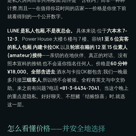
是私人房间而非共用楼面,陪伴是「含在内」而非一杯杯
计费,而且——在值得你花时间的店家——价格是你坐下前
就看得到的一个公开数字。
LUNE 是私人包厢,不是夜总会。
具体来说:位于
六本木 7-
12-3
、Power House 大楼 6 楼与 7 楼、容纳
1 至 6 位宾客
的私人包厢
,
内建卡拉OK
,以及
轮班在籍的 12 至 15 位素人
(amateur)接待
——亲切的在地伙伴、真正的对话、没有
照本宣科的推销,也不会逼你指名任何人。价格是
60 分钟
¥18,000、全部含进去
,酒水与卡拉OK都包含;我们一晚最
多只接
三组客人
,所以绝不会被催。全程有英文与中文协
助。来之前有问题?电话
+81-3-6434-7041
。当这个晚上
的重点是隐私、好好聊天、不想赌「结账惊喜」时,就选
这一层。
怎么看懂价格——并安全地选择