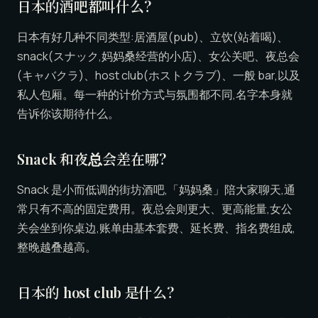
日本的酒吧都叫什么?
日本有好几种不同类型:居酒屋(pub)、立饮(站着喝)、
snack(スナック,妈妈桑经营的小店)、女公关吧、夜总会
(キャバクラ)、host club(ホストクラブ)、一般 bar,以及
私人包厢。每一种的计价方式与氛围都不同,名字本身就
告诉你该期待什么。
Snack 和夜总会差在哪?
Snack 是小而低调的街坊酒吧,「妈妈桑」陪大家聊天,通
常只有不高的固定费用。夜总会则更大、更高能量,女公
关会坐到你桌边,账单由基本套费、延长费、指名费组成,
整晚越叠越高。
日本的 host club 是什么?