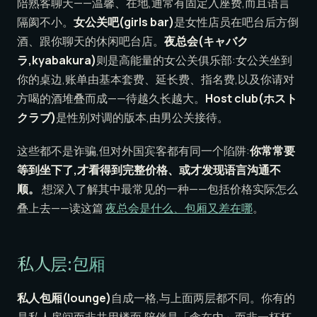
陪熟客聊天——温馨、在地,通常有固定入座费,而且语言
隔阂不小。
女公关吧(girls bar)
是女性店员在吧台后方倒
酒、跟你聊天的休闲吧台店。
夜总会(キャバク
ラ,kyabakura)
则是高能量的女公关俱乐部:女公关坐到
你的桌边,账单由基本套费、延长费、指名费,以及你请对
方喝的酒堆叠而成——待越久长越大。
Host club(ホスト
クラブ)
是性别对调的版本,由男公关接待。
这些都不是诈骗,但对外国宾客都有同一个陷阱:
你常常要
等到坐下了,才看得到完整价格、或才发现语言沟通不
顺。
想深入了解其中最常见的一种——包括价格实际怎么
叠上去——读这篇
夜总会是什么、包厢又差在哪
。
私人层:包厢
私人包厢(lounge)
自成一格,与上面两层都不同。你有的