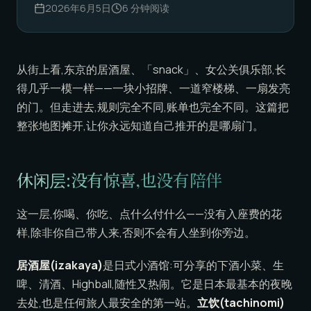
2026年6月5日
6
分钟阅读
从街上看,东京的居酒屋、「snack」、女公关俱乐部,长
得几乎一模一样——一块小招牌、一道窄楼梯、一扇发亮
的门。但走进去,规则完全不同,账单也完全不同。这篇把
整张地图摊开,让你永远知道自己推开的是哪扇门。
休闲层:没有惊喜,也没有陪伴
这一层,你喝、你吃、点什么付什么——没有入座费的花
样,除非你自己带人来,否则不会有人坐到你旁边。
居酒屋(izakaya)
是日式小酒馆:可分享的下酒小菜、生
啤、清酒、Highball,随性又热闹。它是日本最基本的夜晚
去处,也是任何旅人最安全的第一站。
立饮(tachinomi)