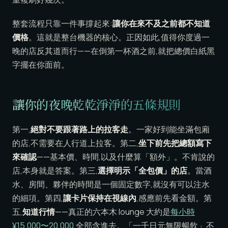
整套流程只靠一件事撐起來:
讓你在來不及之前都不知道
價格
。這就是整台機器的核心。正因如此,值得你度過一
晚的店反其道而行——在倒第一杯酒之前,就把總價白紙黑
字擺在你面前。
讓你的夜晚乾乾淨淨的五條規則
第一,
絕對不要跟著路上的拉客走
。一家好到能坐滿包廂
的店,不需要在人行道上拉客。第二,
坐下前先把總額寫下
來確認
——基本價、時間,以及什麼算「額外」。不肯說的
店,本身就是答案。第三,
選擇明示「全包價」的店
。當酒
水、房間、夥伴的時間是一個固定數字,就沒有可以注水
的細項。第四,
讓卡片保持在視線內
,感應前先看金額。第
五,
知道行情
——真正的六本木 lounge 大約是
每小時
¥15,000〜20,000
,全部含進去。「一千日元無限暢飲」不