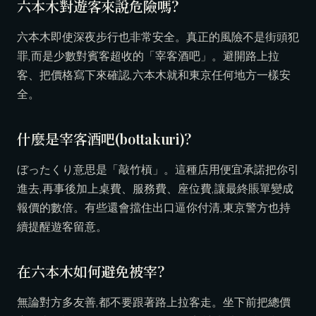
六本木對遊客來說危險嗎?
六本木即使深夜步行也非常安全。真正的風險不是街頭犯
罪,而是少數對賓客超收的「宰客酒吧」。避開路上拉
客、把價格寫下來確認,六本木就和東京任何地方一樣安
全。
什麼是宰客酒吧(bottakuri)?
ぼったくり意思是「敲竹槓」。這種店用便宜承諾把你引
進去,再事後加上桌費、服務費、座位費,讓最終賬單變成
報價的數倍。有些還會擋住出口逼你付清,東京警方也持
續提醒遊客留意。
在六本木如何避免被宰?
無論對方多友善,都不要跟著路上拉客走。坐下前把總價