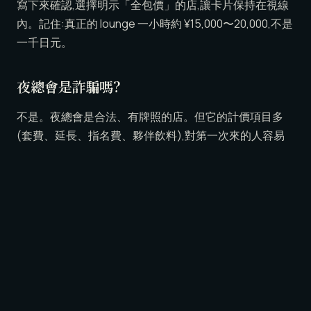
寫下來確認,選擇明示「全包價」的店,讓卡片保持在視線
內。記住:真正的 lounge 一小時約 ¥15,000〜20,000,不是
一千日元。
夜總會是詐騙嗎?
不是。夜總會是合法、有牌照的店。但它的計價項目多
(套費、延長、指名費、夥伴飲料),對第一次來的人容易
突然膨脹。風險是「看不懂」,不是「詐騙」。像 LUNE 這
樣的全包 lounge,從一開始就消除了這份不安。
在六本木刷卡安全嗎?
在透明、有口碑的店,安全。刷卡風險集中在宰客酒吧,那
裡的機器有時會被重複刷。讓卡片保持在視線內,感應前
先確認屏幕金額,而且只在一開始就告知價格的店坐下。