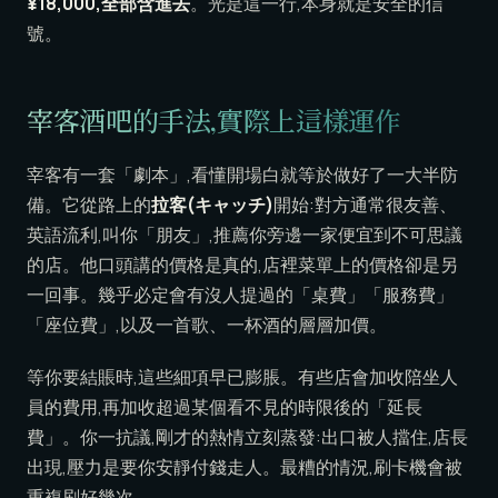
¥18,000,全部含進去
。光是這一行,本身就是安全的信
號。
宰客酒吧的手法,實際上這樣運作
宰客有一套「劇本」,看懂開場白就等於做好了一大半防
備。它從路上的
拉客(キャッチ)
開始:對方通常很友善、
英語流利,叫你「朋友」,推薦你旁邊一家便宜到不可思議
的店。他口頭講的價格是真的,店裡菜單上的價格卻是另
一回事。幾乎必定會有沒人提過的「桌費」「服務費」
「座位費」,以及一首歌、一杯酒的層層加價。
等你要結賬時,這些細項早已膨脹。有些店會加收陪坐人
員的費用,再加收超過某個看不見的時限後的「延長
費」。你一抗議,剛才的熱情立刻蒸發:出口被人擋住,店長
出現,壓力是要你安靜付錢走人。最糟的情況,刷卡機會被
重複刷好幾次。