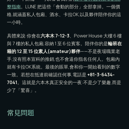
整指南
。LUNE 把這些「會動的部分」全部拿掉。一個價
格,就涵蓋私人包廂、酒水、卡拉OK,以及夥伴陪伴你的這
一小時。
具體來說:你會在
六本木 7-12-3
、Power House 大樓 6 樓
與 7 樓的私人包廂,容納 1 至 6 位賓客。陪伴你的是
輪班在
籍的 12 至 15 位素人(amateur)夥伴
——不是夜場職業老
手,沒有照本宣科的推銷,也不會逼你指名任何人。包廂內
就有卡拉OK系統。最後的賬單,會和你一開始看到的數字
一致。若想在抵達前確認任何事,電話是
+81-3-6434-
7041
。這就是六本木真正安全的一夜:不是少了樂趣,而是
少了「驚喜」。
常見問題