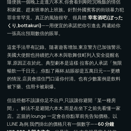
隨便挑一個晚上走進六本木,你會看到剛吃完晚飯的情侶
和家庭、趕末班車的上班族。針對外國賓客的街頭暴力犯
罪非常罕見。真正的風險很窄、很具體:
宰客酒吧(ぼった
くり,bottakuri)
——用便宜的承諾把你引進去,再遞給你
一張高出預期數倍的賬單。
這套手法早有記錄。隨著遊客增加,東京警方已加強警示,
美國大使館也持續把六本木與歌舞伎町列入安全提醒名
單,原因正在於此。典型劇本是這樣:拉客的人承諾「無限
暢飲一千日元」,你點了兩杯,結賬卻是五萬日元——更糟
的情況,店員會擋住門口逼你付清。也有少數案例是飲料
被下藥、信用卡被刷爆。
但這些都不該讓你足不出戶,只該讓你避開「某一種房
間」。解法不是避開六本木,而是在坐下之前先看懂一家
店。正規的 lounge 一定會在你點單前先告知價格。以
LUNE 為例,我們掛出的價格只有一個數字——
60 分鐘