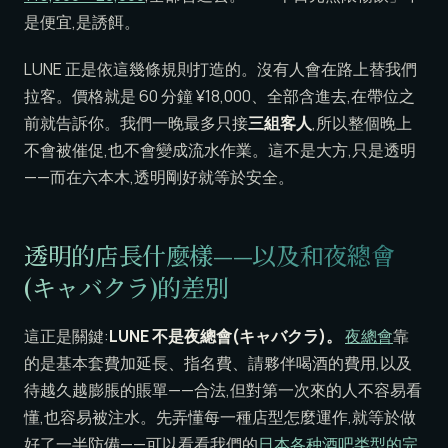
是便宜,是誘餌。
LUNE 正是依這幾條規則打造的。沒有人會在路上替我們
拉客。價格就是 60 分鐘 ¥18,000、全部含進去,在帶位之
前就告訴你。我們一晚最多只接
三組客人
,所以整個晚上
不會被催促,也不會變成流水作業。這不是大方,只是透明
——而在六本木,透明剛好就等於安全。
透明的店長什麼樣——以及和夜總會
(キャバクラ)的差別
這正是關鍵:
LUNE 不是夜總會(キャバクラ)。
夜總會
靠
的是基本套費加延長、指名費、請夥伴喝酒的費用,以及
待越久越膨脹的賬單——合法,但對第一次來的人不容易看
懂,也容易被注水。先弄懂每一種店型怎麼運作,就等於做
好了一半防備——可以看看我們的
日本各种酒吧类型的完