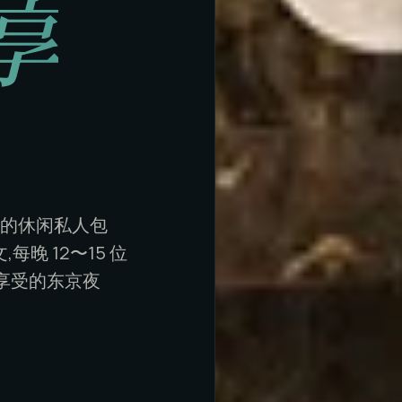
享
足的休闲私人包
晚 12〜15 位
享受的东京夜