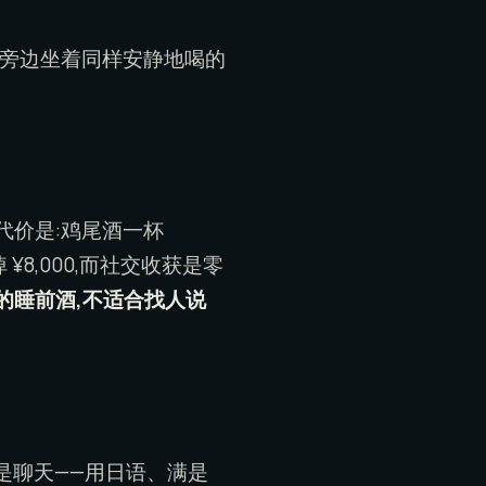
喝,旁边坐着同样安静地喝的
代价是:鸡尾酒一杯
掉 ¥8,000,而社交收获是零
的睡前酒,不适合找人说
就是聊天——用日语、满是