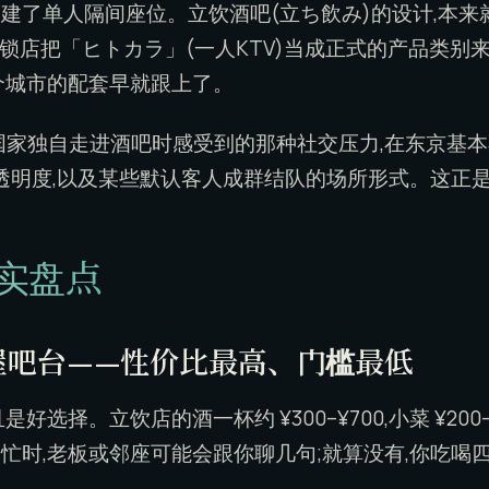
建了单人隔间座位。立饮酒吧(立ち飲み)的设计,本来
锁店把「ヒトカラ」(一人KTV)当成正式的产品类别来
个城市的配套早就跟上了。
国家独自走进酒吧时感受到的那种社交压力,在东京基
透明度,以及某些默认客人成群结队的场所形式。这正
实盘点
屋吧台——性价比最高、门槛最低
好选择。立饮店的酒一杯约 ¥300–¥700,小菜 ¥200
时,老板或邻座可能会跟你聊几句;就算没有,你吃喝四十分