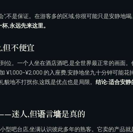
会”,不是保证。在游客多的区域,你很可能只是安静地
一杯,永远先来这里。
,但不便宜
到位。一个人坐在酒店酒吧,是全世界最正常的画面。
常还要加 ¥1,000–¥2,000 的入座费,安静地坐九十分钟可能花
会礼貌地不打扰你,这既是优点也是局限。
结论:适合安静
ク)——迷人,但语言墙是真的
营的小型吧台店,坐满认识彼此多年的熟客。它卖的产品