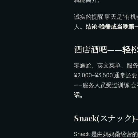
诚实的提醒:聊天是“有机
人。
结论:晚餐或当晚第
酒店酒吧——轻松
零尴尬、英文菜单、服务
¥2,000–¥3,500,通
——服务人员受过训练,
话。
Snack(スナッ
Snack 是由妈妈桑经