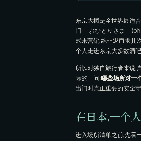
东京大概是全世界最适合
门:「おひとりさま」(oh
式来营销,绝非退而求其
个人走进东京大多数酒吧
所以对独自旅行者来说,真
际的一问:
哪些场所对一
出门时真正重要的安全守
在日本,一个
进入场所清单之前,先看