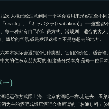
几次,大概已经注意到同一个字会被用来形容完全不同
」、「snack」、「キャバクラ(kyabakura)」——这
型。每一种都有自己的计费方式、潜规则、适合的客人
单、尴尬的气氛,或是发现这根本不是您想去的地方。
在六本木实际会遇到的七种类型、它们的价位、适合谁
中文的住东京朋友写的,但这些分类本身,是每一位日
バー)
酒吧运作方式跟上海、北京的酒吧一样:走进去、看菜
为主的酒吧或饭店酒吧会收所谓的「お通し料」(otōshi