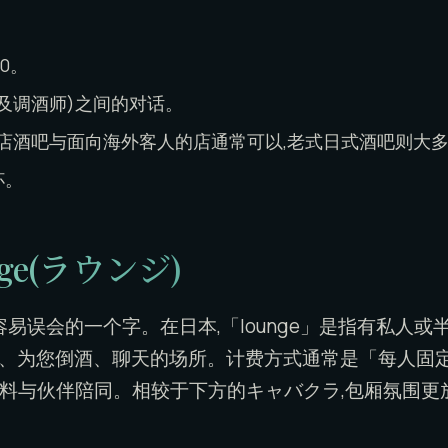
00。
及调酒师)之间的对话。
店酒吧与面向海外客人的店通常可以,老式日式酒吧则大
杯。
unge(ラウンジ)
容易误会的一个字。在日本,「lounge」是指有私人
坐、为您倒酒、聊天的场所。计费方式通常是「每人固
含饮料与伙伴陪同。相较于下方的キャバクラ,包厢氛围更