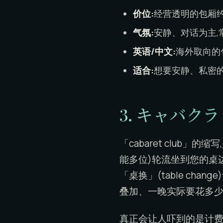
价位:
经营透明的包厢约每人 
气氛:
安静、对话为主,
英语/中文:
海外取向的
适合:
想要安静、私密的
3. キャバクラ /
「cabaret club」
能多位)轮流坐到您的桌
「桌换」(table ch
叠加、一晚实际要花多少
真正会让人吓到的是计费方