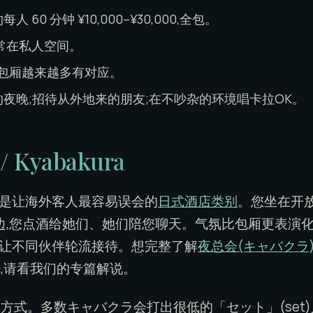
60 分钟 ¥10,000–¥30,000,全包。
常在私人空间。
包厢越来越多有对应。
夜晚;招待从外地来的朋友;在不吵杂的环境唱卡拉OK。
 Kyabakura
的缩写,是让海外客人最容易误会的
日式酒店类别
。您坐在开放
边,您点酒给她们、她们陪您聊天。气氛比包厢更表演化
ange)让不同伙伴轮流接待。想完整了解
夜总会(キャバクラ
,请看我们的专篇解说。
式。多数キャバクラ会打出很低的「セット」(set)入场