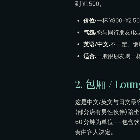
到 ¥1,500。
价位:
一杯 ¥800–¥2,5
气氛:
您与同行朋友(以
英语/中文:
不一定。饭
适合:
一般跟朋友喝一
2. 包厢 / Lo
这是中文/英文与日文最
(部分店有男性伙伴)陪
60 分钟为单位——包
奏由客人决定。