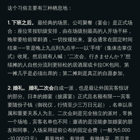
这个习俗主要有三种栖息地：
1. 下班之后。
最经典的场景。公司聚餐（宴会）是正式场
合：座位常按职级安排，由在场级别最高的人开场干杯，
晚辈要给前辈斟酒，一切按规矩来。宴会通常在固定时间
结束——常是晚上九点到九点半——以“手缔”（集体击掌仪
式）收尾。然后就有人喊：“二次会、行きませんか？”想
续摊的人自然分流到更轻松的居酒屋或卡拉OK包间。第
一摊几乎是必须出席的；第二摊则是真正的自愿参加。
2. 婚礼。
婚礼二次会
自成一派，也是最让外国宾客惊讶
的部分。日本的婚宴（披露宴）正式且名额有限——宾客
要随份子钱（御祝仪，行情至少三万日元起），名单以亲
属和重要关系人为主。二次会则是完全独立的派对，常换
一个场地，宾客名单也不同：邀请的是没能参加婚宴的朋
友和同事。入场采用提前公布的固定会费（一般为5,000
–10,000日元），着装放松，有游戏、有抛捧花，而且常