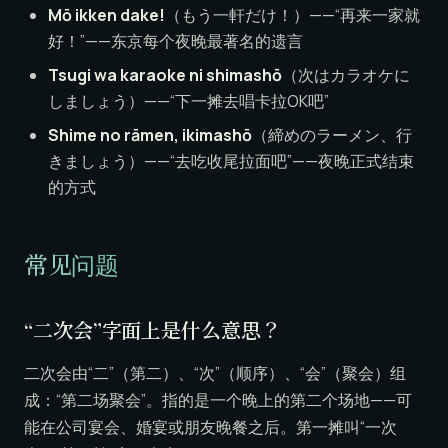
Mō ikken dake!
（もう一軒だけ！）——“再来一家就
好！”——东京每个夜晚最著名的遗言
Tsugi wa karaoke ni shimashō
（次はカラオケに
しましょう）——“下一摊去唱卡拉OK吧”
Shime no rāmen, ikimashō
（締めのラーメン、行
きましょう）——“去吃收尾拉面吧”——夜晚正式结束
的方式
常见问题
“二次会”字面上是什么意思？
二次会由“二”（第二）、“次”（顺序）、“会”（聚会）组
成：“第二场聚会”。指的是一个晚上的第二个场地——可
能在公司宴会、婚宴或朋友晚餐之后。第一摊叫“一次