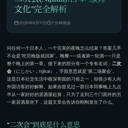
文化"完全解析
2026年6月11日
7
分钟阅读
问任何一个日本人，一个完美的夜晚怎么结束？答案几乎
不会是“吃完晚饭就回家”。晚餐——或者第一轮酒——只是
整个晚上的第一章。接下来的部分有一个专有名词：
二次
会
（にじかい，nijikai），字面意思就是“第二场聚会”。
这是日本社交生活中根深蒂固的习俗之一，却很少有人向
外国访客好好解释。如果你曾见过一群日本同事晚上九点
半从一家好好的居酒屋起身，只为了走到三个门面外的另
一家居酒屋坐下，这篇文章会告诉你刚刚发生了什么。
“二次会”到底是什么意思