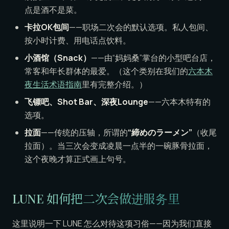
点是酒不是菜。
卡拉OK包间
——职场二次会的默认选项。私人包间、
按小时计费、用电话点饮料。
小酒馆（Snack）
——由“妈妈桑”掌台的小型吧台店，
常客和年长群体的最爱。（这个类别在我们的
六本木
夜生活术语指南
里有完整介绍。）
飞镖吧、Shot Bar、深夜Lounge
——六本木特有的
选项。
拉面
——传统的压轴，所谓的
“締めのラーメン”
（收尾
拉面）。当三次会变成凌晨一点半的一碗豚骨拉面，
这个夜晚才算正式画上句号。
LUNE 如何把二次会做进服务里
这里说明一下 LUNE 怎么对待这项习俗——因为我们直接