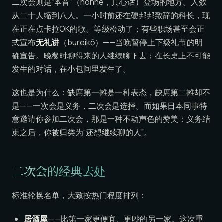
二次会则是“本音”（honne，真心话）登场的地方。人数
从二十人缩到八人。一小时前还在硬邦邦致辞的科长，现
在正在点卡拉OK的歌。等级松动了；有些职场甚至会正
式宣布
无礼讲
（bureikō）——当晚暂停上下级礼节的明
确宣告。晚餐时聊得来的人继续聊下去；在长桌上不可能
发生的对话，在小包间里发生了。
这也是为什么：缺席第一摊是一种表态，缺席第二摊却不
是——一次会是义务，二次会是选择。而如果日本同事特
意邀请你参加二次会，那是一种不动声色的赞美：义务结
束之后，你被归类为“还想继续聊的人”。
二次会的经典去处
标准轮换名单，大致按热门程度排列：
居酒屋
——比第一家更便宜、更吵的另一家。这次重