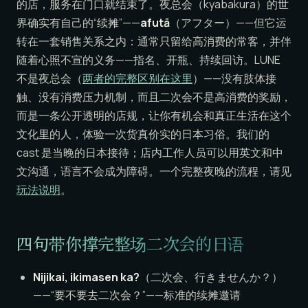
的店，服务在门口就结束了。夜总会（kyabakura）的世
界确实有自己的“续摊”——
afutā
（アフター）——但它运
转在一套销售关系之内：通常只留给高消费的常客，并伴
随着心照不宣的义务——指名、开瓶、持续回访。LUNE
不是夜总会（
两者的完整区别在这里
）——没有肢体接
触、没有消费压力机制，而且二次会不是高消费的奖励，
而是一条公开透明的店规，让你有机会和真正生活在这个
文化里的人，体验一次货真价实的日本习俗。我们的
cast 是当晚的日本接待；店内工作人员可以用英文和中
文沟通，语言不会成为障碍。一个完整夜晚的流程，请见
玩法说明
。
四句带你撑完整场二次会的日语
Nijikai, ikimasen ka?
（二次会、行きませんか？）
——“要不要去二次会？”——标准的续摊邀请