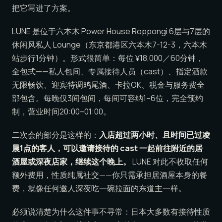
把它写进了方案。
LUNE 是位于六本木 Power House Roppongi 6层与7层的
休闲风私人 Lounge（东京都港区六本木7-12-3，六本木
站步行1分钟）。形式很简单：每位 ¥18,000／60分钟，
全包式——私人包间、专属接待人员（cast）、指定酒款
无限畅饮、迎宾特调鸡尾酒、卡拉OK、税金与服务费全
部包含。每晚仅3间包间，每间可容纳1–6位，完全预约
制，营业时间20:00–01:00。
二次会的部分是这样的：
入店超过两小时、且时间已过凌
晨1点的客人，可以邀请接待的 cast 一起前往附近的居
酒屋或深夜店家，继续这个晚上。
LUNE 对此不收取任何
额外费用，性质纯属社交——你只需承担居酒屋本身的餐
费，就像任何邀人深夜吃一碗拉面的东道主一样。
必须说清楚为什么这件事不寻常：日本大多数有接待性质