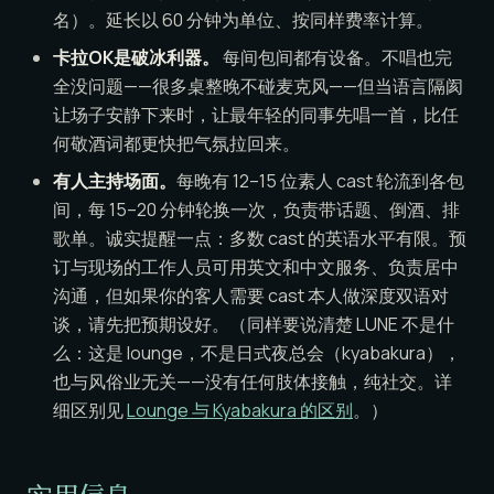
名）。延长以 60 分钟为单位、按同样费率计算。
卡拉OK是破冰利器。
每间包间都有设备。不唱也完
全没问题——很多桌整晚不碰麦克风——但当语言隔阂
让场子安静下来时，让最年轻的同事先唱一首，比任
何敬酒词都更快把气氛拉回来。
有人主持场面。
每晚有 12–15 位素人 cast 轮流到各包
间，每 15–20 分钟轮换一次，负责带话题、倒酒、排
歌单。诚实提醒一点：多数 cast 的英语水平有限。预
订与现场的工作人员可用英文和中文服务、负责居中
沟通，但如果你的客人需要 cast 本人做深度双语对
谈，请先把预期设好。（同样要说清楚 LUNE 不是什
么：这是 lounge，不是日式夜总会（kyabakura），
也与风俗业无关——没有任何肢体接触，纯社交。详
细区别见
Lounge 与 Kyabakura 的区别
。）