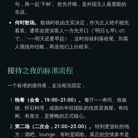
句，再一起“干杯”。抢先开喝，是外国主人最显眼的
失误。
何时散场。
散场时机由主宾决定，作为主人绝不能先
看表。通常由资深客人一方先开口（“明日も早いの
で……”——明天还要早起），这时你就利落收尾、到客
人视线外结账，再送他们上出租车。
接待之夜的标准流程
一个标准的接待夜，走法相当固定：
晚餐（会食，19:00–21:00）。
餐厅——寿司、铁板
烧、怀石料理，或面向年轻团队的优质居酒屋。有结
构、有座次，是整晚的正式核心。
第二场（二次会，21:00–23:00）。
转到更放松的地
方：酒吧、lounge，有时是唱歌。真正的交情多半是