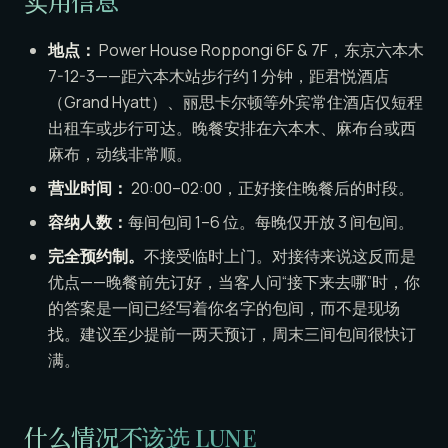
实用信息
地点：
Power House Roppongi 6F & 7F，东京六本木
7-12-3——距六本木站步行约 1 分钟，距君悦酒店
（Grand Hyatt）、丽思卡尔顿等外宾常住酒店仅短程
出租车或步行可达。晚餐安排在六本木、麻布台或西
麻布，动线非常顺。
营业时间：
20:00–02:00，正好接住晚餐后的时段。
容纳人数：
每间包间 1–6 位。每晚仅开放 3 间包间。
完全预约制。
不接受临时上门。对接待来说这反而是
优点——晚餐前先订好，当客人问“接下来去哪”时，你
的答案是一间已经写着你名字的包间，而不是现场
找。建议至少提前一两天预订，周末三间包间很快订
满。
什么情况不该选 LUNE