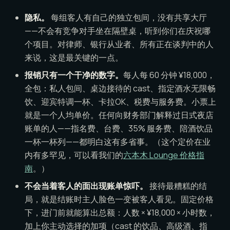
隐私。
每组客人有自己的独立包间，没有共享大厅
——不会有竞争对手坐在隔壁桌，听到你们在庆祝哪
个项目。对律师、银行从业者、所有正在谈判中的人
来说，这是最关键的一点。
报销只有一个干净的数字。
每人每 60 分钟 ¥18,000，
全包：私人包间、桌边接待的 cast、指定酒水无限畅
饮、迎宾特调一杯、卡拉OK、税费与服务费。小票上
就是一个人均单价。任何向财务部门解释过日式夜店
账单的人——指名费、台费、35% 服务费、陪酒饮品
一杯一杯列——都明白这有多省事。（这个定价在业
内有多罕见，可以看我们的
六本木 Lounge 价格指
南
。）
不会当着客人的面出现账单惊吓。
接待最糟糕的结
局，就是结账时主人脸色一变被客人看见。固定价格
下，进门前就能算出总额：人数 × ¥18,000 × 小时数，
加上你主动选择的加项（cast 的饮品、高级酒、指