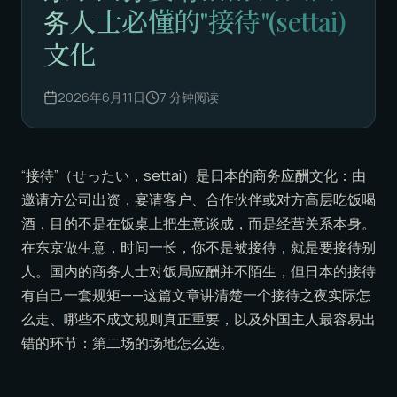
务人士必懂的"接待"(settai)
文化
2026年6月11日
7
分钟阅读
“接待”（せったい，settai）是日本的商务应酬文化：由
邀请方公司出资，宴请客户、合作伙伴或对方高层吃饭喝
酒，目的不是在饭桌上把生意谈成，而是经营关系本身。
在东京做生意，时间一长，你不是被接待，就是要接待别
人。国内的商务人士对饭局应酬并不陌生，但日本的接待
有自己一套规矩——这篇文章讲清楚一个接待之夜实际怎
么走、哪些不成文规则真正重要，以及外国主人最容易出
错的环节：第二场的场地怎么选。