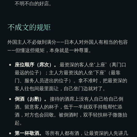
不明不白的好店。
不成文的规矩
外国主人不必做到满分——日本人对外国人有相当的包容
——但懂这些规矩，本身就是一种尊重。
座位顺序（席次）。
最资深的客人坐“上座”（离门口
最远的位子）；主人方最资浅的人坐“下座”（最靠
门、服务人员进出的位子）。拿不准时，把最资深的
客人往包间最里面让，自己坐门边就对了。
倒酒（お酌）。
接待的酒席上没有人自己给自己倒
酒。留意客人的杯子，低于一半就双手持瓶帮忙添
酒，对方也会回敬。被倒酒时，双手轻扶杯子微微抬
起。
第一杯敬酒。
等所有人都有酒，让最资深的人先讲几